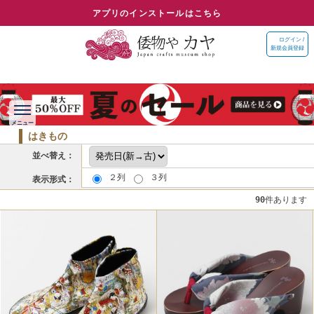
アプリのインストールはこちら
ログイン /
新規会員登録
はきもの
並べ替え：
２列
３列
表示形式：
90
件あります