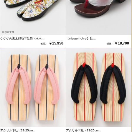
ゲゲゲの鬼太郎地下足袋《水木…
【mizutori×カヤ】牡…
￥15,950
￥18,700
アクリル下駄（23-25cm…
アクリル下駄（23-25cm…