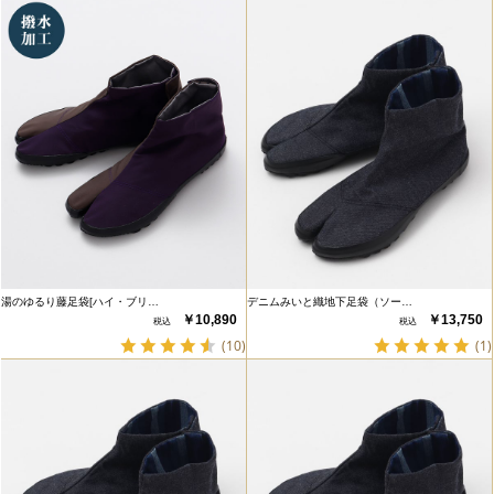
湯のゆるり藤足袋[ハイ・ブリ…
デニムみいと織地下足袋（ソー…
￥10,890
￥13,750
(10)
(1)