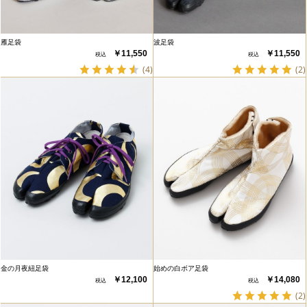
雁足袋
波足袋
￥11,550
￥11,550
(4)
(2)
金の月夜紐足袋
始めの白ボア足袋
￥12,100
￥14,080
(2)