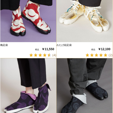
梅足袋
わたげ紐足袋
￥11,550
￥12,100
(4)
(2)