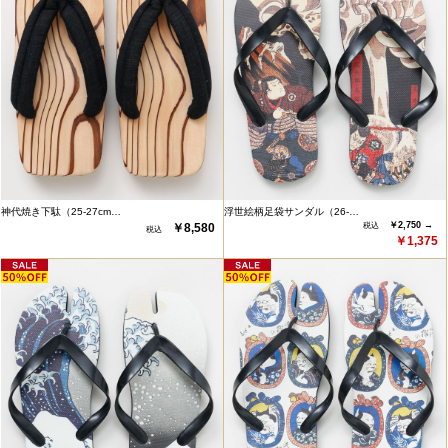
神代焼き下駄（25-27cm…
浮世絵柄足袋サンダル（26-…
￥2,750 →
￥8,580
￥1,375