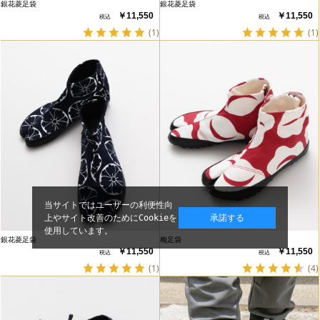
銀花菱足袋
銀花菱足袋
￥11,550
￥11,550
(1)
(1)
当サイトではユーザーの利便性向
上やサイト改善のためにCookieを
承諾する
使用しています。
銀花菱足袋
梅足袋
￥11,550
￥11,550
(1)
(4)