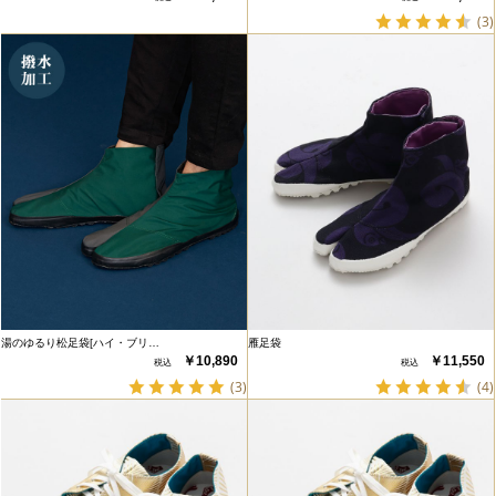
(3)
湯のゆるり松足袋[ハイ・ブリ…
雁足袋
￥10,890
￥11,550
(3)
(4)