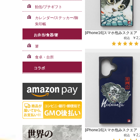
飴缶/プチギフト
カレンダー/ステッカー/御
朱印帳
[iPhone16]スマホ包みスクエア
お弁当/食器/箸
￥2,
箸
食卓・台所
コラボ
[iPhone16]スマホ包みスクエア
￥2,