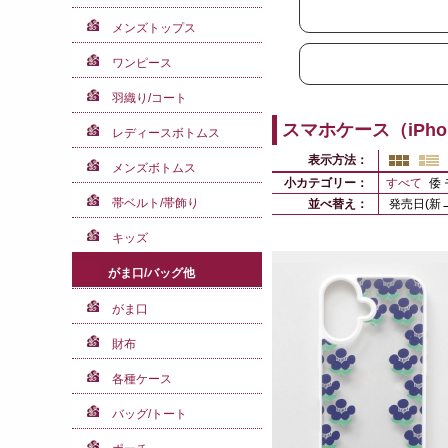
メンズトップス
ワンピース
羽織り/コート
スマホケース（iPho
レディースボトムス
表示方法：
メンズボトムス
小カテゴリー：
すべて
倭 
帯ベルト/帯飾り
並べ替え：
発売日(新
キッズ
がま口/バッグ他
がま口
財布
各種ケース
バッグ/トート