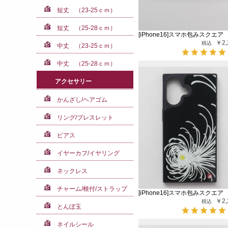
短丈 （23-25ｃｍ）
短丈 （25-28ｃｍ）
[iPhone16]スマホ包みスクエア
￥2,
中丈 （23-25ｃｍ）
中丈 （25-28ｃｍ）
アクセサリー
かんざし/ヘアゴム
リング/ブレスレット
ピアス
イヤーカフ/イヤリング
ネックレス
チャーム/根付/ストラップ
[iPhone16]スマホ包みスクエア
￥2,
とんぼ玉
ネイルシール