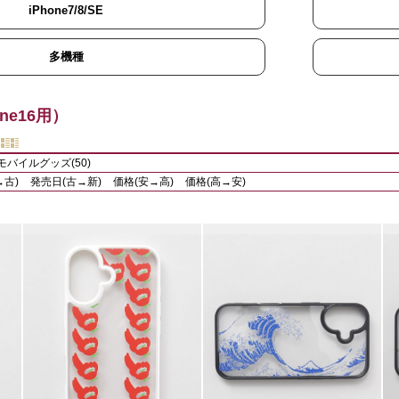
iPhone7/8/SE
多機種
ne16用）
モバイルグッズ(50)
→古)
発売日(古→新)
価格(安→高)
価格(高→安)