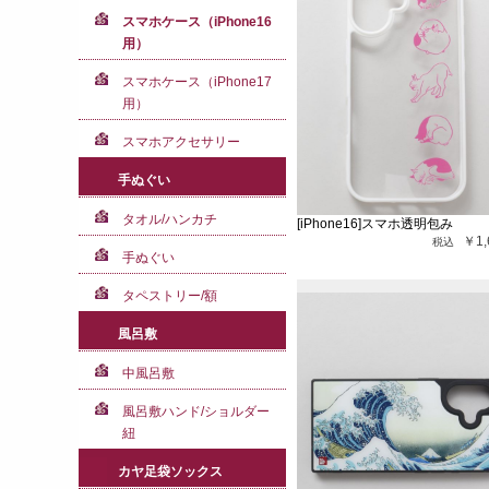
スマホケース（iPhone16
用）
スマホケース（iPhone17
用）
スマホアクセサリー
手ぬぐい
タオル/ハンカチ
[iPhone16]スマホ透明包み
￥1,
手ぬぐい
タペストリー/額
風呂敷
中風呂敷
風呂敷ハンド/ショルダー
紐
カヤ足袋ソックス