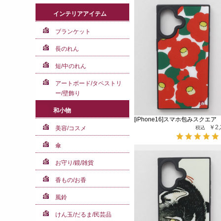
インテリアアイテム
ブランケット
長のれん
短/中のれん
アートボード/タペストリ
ー/壁飾り
和小物
[iPhone16]スマホ包みスクエア
￥2,
美容/コスメ
傘
お守り/鏡/雑貨
香もの/お香
風鈴
けん玉/だるま/民芸品