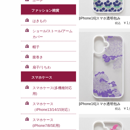
ポーチ
ファッション雑貨
[iPhone16]スマホ透明包み
はきもの
￥1,
ショール/ストール/アーム
カバー
帽子
腹巻き
扇子/うちわ
スマホケース
スマホケース(多機種対応
用)
スマホケース
[iPhone16]スマホ透明包み
￥1,
（iPhone13/14/15対応）
スマホケース
(iPhone7/8/SE用)