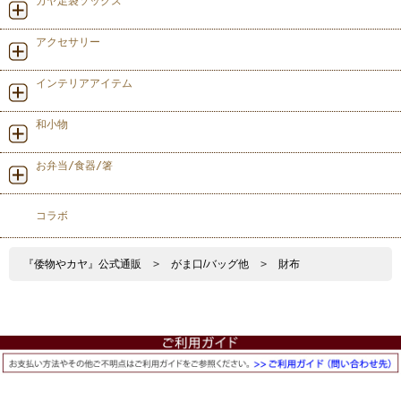
カヤ足袋ソックス
アクセサリー
インテリアアイテム
和小物
お弁当/食器/箸
コラボ
『倭物やカヤ』公式通販
>
がま口/バッグ他
>
財布