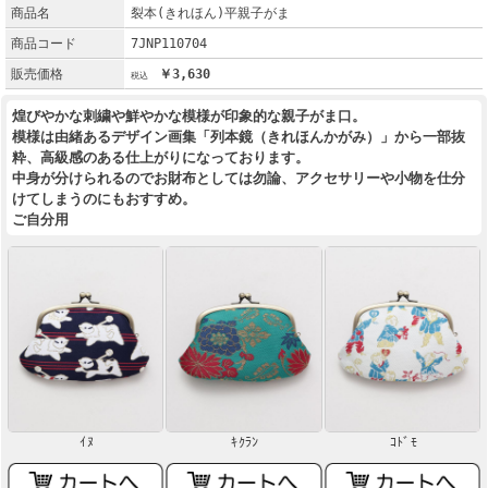
商品名
裂本(きれほん)平親子がま
商品コード
7JNP110704
販売価格
￥3,630
煌びやかな刺繍や鮮やかな模様が印象的な親子がま口。
模様は由緒あるデザイン画集「列本鏡（きれほんかがみ）」から一部抜
粋、高級感のある仕上がりになっております。
中身が分けられるのでお財布としては勿論、アクセサリーや小物を仕分
けてしまうのにもおすすめ。
ご自分用
ｲﾇ
ｷｸﾗﾝ
ｺﾄﾞﾓ