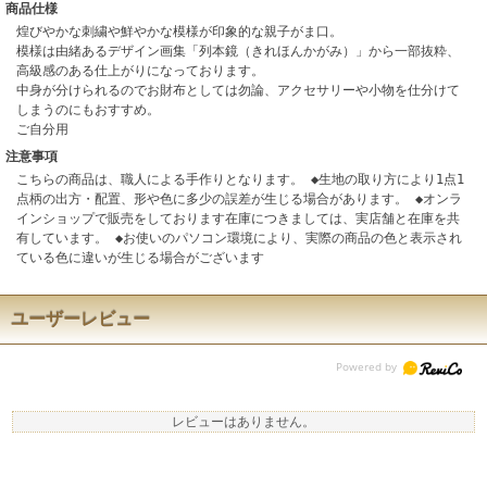
商品仕様
煌びやかな刺繍や鮮やかな模様が印象的な親子がま口。
模様は由緒あるデザイン画集「列本鏡（きれほんかがみ）」から一部抜粋、
高級感のある仕上がりになっております。
中身が分けられるのでお財布としては勿論、アクセサリーや小物を仕分けて
しまうのにもおすすめ。
ご自分用
注意事項
こちらの商品は、職人による手作りとなります。 ◆生地の取り方により1点1
点柄の出方・配置、形や色に多少の誤差が生じる場合があります。 ◆オンラ
インショップで販売をしております在庫につきましては、実店舗と在庫を共
有しています。 ◆お使いのパソコン環境により、実際の商品の色と表示され
ている色に違いが生じる場合がございます
ユーザーレビュー
レビューはありません。