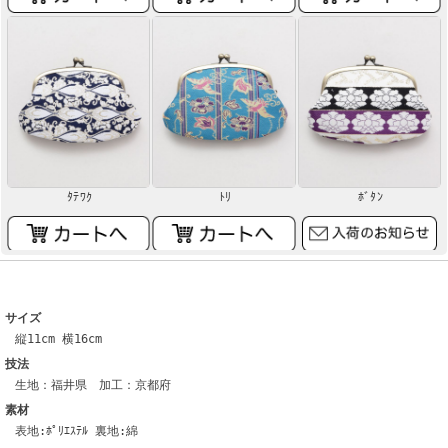
ﾀﾃﾜｸ
ﾄﾘ
ﾎﾞﾀﾝ
サイズ
縦11cm 横16cm
技法
生地：福井県 加工：京都府
素材
表地:ﾎﾟﾘｴｽﾃﾙ 裏地:綿