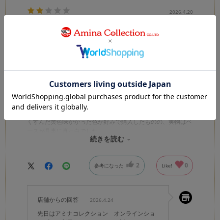
2026.4.20
写真の撮り方？
カラー：YELLOW ASSORT
no name
購入確認済み
写真と実物の若干の色の差は当然理解できるが、これはちょっ
と誤差のレベルを超えていて非常に残念でした。
くすんだ黄色味がかった色が好みで購入したものの、実物はベ
ースが見事に真っ白でした。
続きを読む
黄色の要素はどこに…
2
0
参考になった
Like!
店舗からの回答
2026.4.24
先日はアミナコレクション オンラインショ