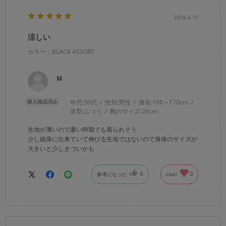
2026.5.15
涼しい
カラー：BLACK ASSORT
M
購入確認済み
年代:
50代
性別:
男性
身長:
166～170cm
体型:
ふつう
靴のサイズ:
26cm
生地が薄いので暑い時期でも着られそう
少し細身に出来ていて伸びる生地ではないので身体のサイズが
大きいと少しきついかも
0
0
参考になった
Like!