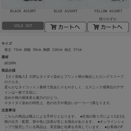
BLACK ASSORT
BLUE ASSORT
YELLOW ASSORT
残りわずか
SOLD OUT
サイズ
着丈 73cm 肩幅 50cm 胸囲 116cm 袖丈 57cm
素材
綿100%
商品仕様
【タイ直輸入】大胆なタイダイ染めとプリント柄が融合したロングスリーブ
のクルタ。
柔らかなタイコットン素材で肌あたりもやさしく、エスニック感満点のデザ
インは一枚で主役に。
染めや柄の個体差も魅力のひとつ。
※タイダイ染めの特性上、色の出方や風合いが一つ一つ異なります。
注意事項
こちらの商品は職人による手作りとなります。 ◆生地の取り方により1点1点
柄の出方・配置、形や色に誤差が生じる場合があります。 ◆オンラインショ
ップで販売している商品は、実店舗と在庫を共有しています。 ◆お客様のP