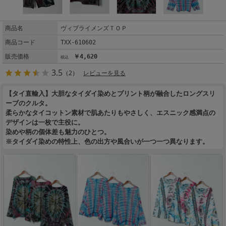
商品名
ヴィブライメンズＴＯＰ
商品コード
TXX-610602
販売価格
￥4,620
3.5
（2）
レビューを見る
【タイ直輸入】大胆なタイダイ染めとプリント柄が融合したロングスリ
ーブのクルタ。
柔らかなタイコットン素材で肌あたりもやさしく、エスニック感満点の
デザインは一枚で主役に。
染めや柄の個体差も魅力のひとつ。
※タイダイ染めの特性上、色の出方や風合いが一つ一つ異なります。