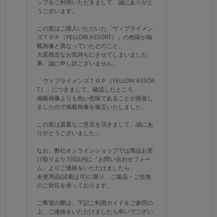
ップをご利用いただきまして、誠にありがと
うございます。
この度はご購入いただいた「ヴィブライメン
ズＴＯＰ（YELLOW ASSORT）」の色味が掲
載画像と異なっていたとのこと、
大変残念なお気持ちにさせてしまいました
事、誠に申し訳ございません。
「ヴィブライメンズＴＯＰ（YELLOW ASSOR
T）」につきまして、確認したところ、
掲載画像よりも色い色味であることが発覚し
ましたので掲載画像を修正いたしました。
この度は貴重なご意見を頂きまして、誠にあ
りがとうございました。
なお、弊社オンラインショップでは商品お受
け取りより7日以内に「お問い合わせフォー
ム」よりご連絡をいただけましたら、
未使用品(試着は可)に限り、ご返品・ご交換
のご対応を承っております。
ご希望の際は、下記ご利用ガイドをご参照の
上、ご連絡をいただけましたら幸いでござい