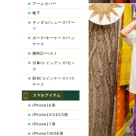
アームカバー
靴下
サンダル/シューズ/ブー
ツ
ポーチ/キーケース/ペン
ケース
腕時計/ベルト
日傘/レイングッズ/セン
ス
財布/コインケース/パス
ケース
スマホアイテム
iPhone16用
iPhone13/14/15用
iPhone17用
iPhone7/8/SE用