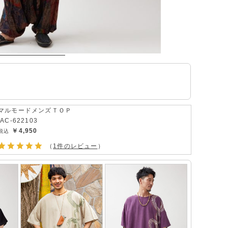
マルモードメンズＴＯＰ
IAC-622103
￥4,950
（
1件のレビュー
）