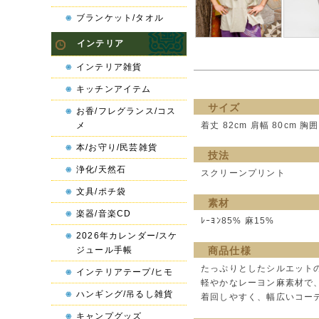
ブランケット/タオル
インテリア
インテリア雑貨
キッチンアイテム
サイズ
お香/フレグランス/コス
メ
着丈 82cm 肩幅 80cm 胸囲
本/お守り/民芸雑貨
技法
浄化/天然石
スクリーンプリント
文具/ポチ袋
素材
楽器/音楽CD
ﾚｰﾖﾝ85% 麻15%
2026年カレンダー/スケ
ジュール手帳
商品仕様
たっぷりとしたシルエット
インテリアテープ/ヒモ
軽やかなレーヨン麻素材で
ハンギング/吊るし雑貨
着回しやすく、幅広いコー
キャンプグッズ