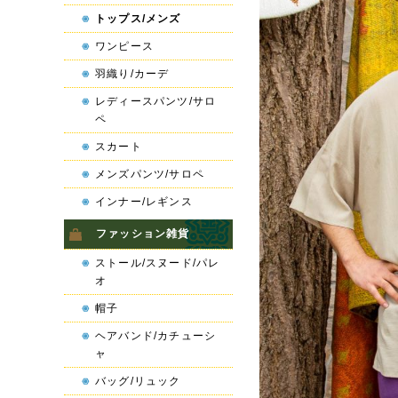
トップス/メンズ
ワンピース
羽織り/カーデ
レディースパンツ/サロ
ペ
スカート
メンズパンツ/サロペ
インナー/レギンス
ファッション雑貨
ストール/スヌード/パレ
オ
帽子
ヘアバンド/カチューシ
ャ
バッグ/リュック