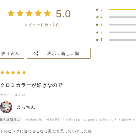
★
5
5.0
★
4
1
★
3
レビュー件数：
件
★
2
★
1
絞り込み
表示：新しい順
クロミカラーが好きなので
カラー：BLACK
よっちん
購入確認済み
年代:
50代
性別:
男性
身長:
166～170cm
体型:
ふつう
靴のサイ
下のピンクに合わせるなら黒だと思っていました笑