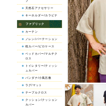
プ
天然石アクセサリー
キーホルダー/カラビナ
ファブリック
カーテン
ノレン/パーテーション
枕カバー/ピロケース
ベッドカバー/マルチク
ロス
トイレタリー/ティッシ
ュカバー
バンダナ/小風呂敷
ラグ/マット
テーブルクロス
クッション/クッション
カバー