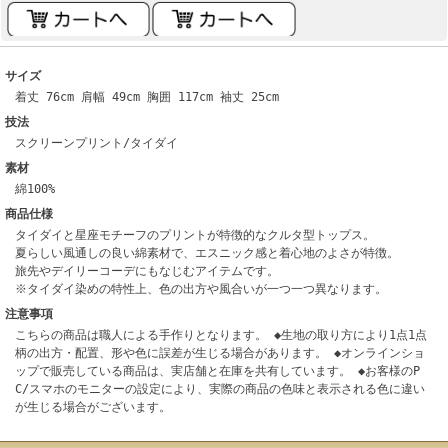
サイズ
着丈 76cm 肩幅 49cm 胸囲 117cm 袖丈 25cm
技法
スクリーンプリント/タイダイ
素材
綿100%
商品仕様
タイダイと星座モチーフのプリントが特徴的なクルタ型トップス。
夏らしい風通しの良い綿素材で、エスニック感と着心地のよさが特徴。
旅先やデイリーコーデにもなじむアイテムです。
※タイダイ染めの特性上、色の出方や風合いが一つ一つ異なります。
注意事項
こちらの商品は職人による手作りとなります。 ◆生地の取り方により1点1点
柄の出方・配置、形や色に誤差が生じる場合があります。 ◆オンラインショ
ップで販売している商品は、実店舗と在庫を共有しています。 ◆お客様のP
C/スマホのモニターの設定により、実際の商品の色味と表示される色に違い
が生じる場合がございます。