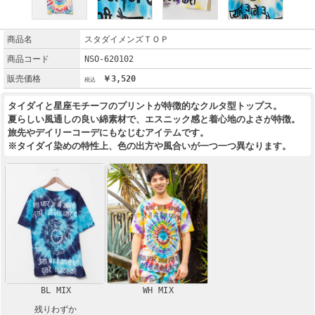
商品名
スタダイメンズＴＯＰ
商品コード
NSO-620102
販売価格
￥3,520
タイダイと星座モチーフのプリントが特徴的なクルタ型トップス。
夏らしい風通しの良い綿素材で、エスニック感と着心地のよさが特徴。
旅先やデイリーコーデにもなじむアイテムです。
※タイダイ染めの特性上、色の出方や風合いが一つ一つ異なります。
BL MIX
WH MIX
残りわずか