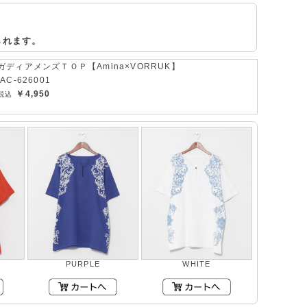
られます。
ガディアメンズＴＯＰ【Amina×VORRUK】
IAC-626001
￥4,950
PURPLE
WHITE