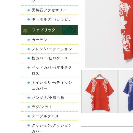
プ
天然石アクセサリー
キーホルダー/カラビナ
ファブリック
カーテン
ノレン/パーテーション
枕カバー/ピロケース
ベッドカバー/マルチク
ロス
トイレタリー/ティッシ
ュカバー
バンダナ/小風呂敷
ラグ/マット
テーブルクロス
クッション/クッション
カバー