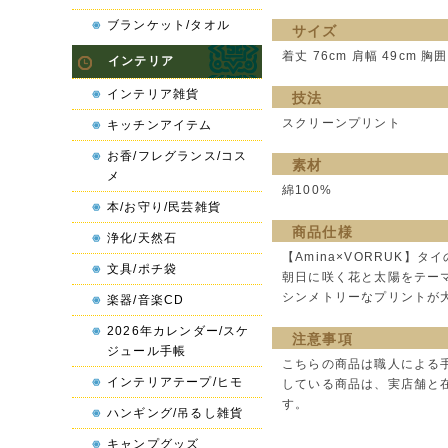
ブランケット/タオル
サイズ
着丈 76cm 肩幅 49cm 胸囲
インテリア
インテリア雑貨
技法
スクリーンプリント
キッチンアイテム
お香/フレグランス/コス
素材
メ
綿100%
本/お守り/民芸雑貨
商品仕様
浄化/天然石
【Amina×VORRUK】
文具/ポチ袋
朝日に咲く花と太陽をテー
シンメトリーなプリントが
楽器/音楽CD
2026年カレンダー/スケ
注意事項
ジュール手帳
こちらの商品は職人による
インテリアテープ/ヒモ
している商品は、実店舗と
す。
ハンギング/吊るし雑貨
キャンプグッズ