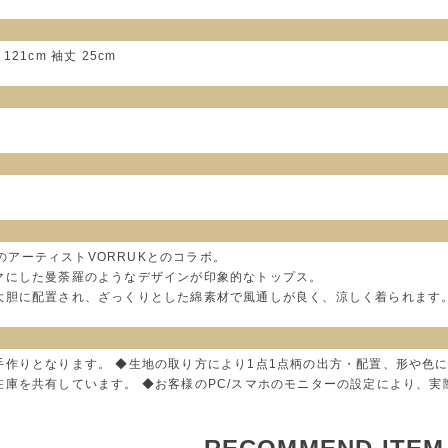
 121cm 袖丈 25cm
タイのアーティストVORRUKとのコラボ。
マにした曼荼羅のようなデザインが印象的なトップス。
大胆に配置され、ざっくりとした綿素材で風通しが良く、涼しく着られます
手作りとなります。 ◆生地の取り方により1点1点柄の出方・配置、形や色
在庫を共有しています。 ◆お客様のPC/スマホのモニターの設定により、