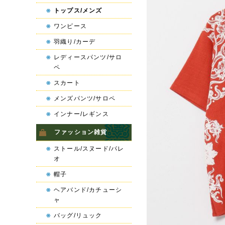
トップス/メンズ
ワンピース
羽織り/カーデ
レディースパンツ/サロ
ペ
スカート
メンズパンツ/サロペ
インナー/レギンス
ファッション雑貨
ストール/スヌード/パレ
オ
帽子
ヘアバンド/カチューシ
ャ
バッグ/リュック