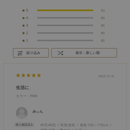
★
5
(1)
★
4
(0)
★
3
(0)
★
2
(0)
★
1
(0)
絞り込み
表示：新しい順
2023.10.16
生活に
カラー：PINK
みぃん
購入確認済み
年代:
40代
性別:
女性
身長:
166～170cm