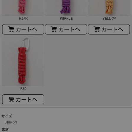
PINK
PURPLE
YELLOW
RED
サイズ
8mm×5m
素材