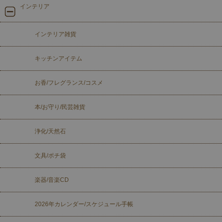
インテリア
インテリア雑貨
キッチンアイテム
お香/フレグランス/コスメ
本/お守り/民芸雑貨
浄化/天然石
文具/ポチ袋
楽器/音楽CD
2026年カレンダー/スケジュール手帳