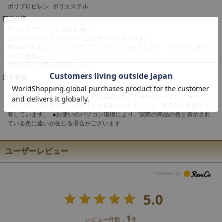
ポリプロピレン ポリエステル
商品仕様
アウトドアシーンを彩る相棒に。
自分のアウトドアスタイルに合うカラーを見つけよう。
幅8mmの太さは、テント回りにファブリックを吊るしたり、ギアを引っ掛けた
りに丁度良い。
あなたらしく思い切り楽しもう。
注意事項
こちらの商品は、職人による手作りとなります。 ◆生地の取り方により1点1
点柄の出方・配置、形や色に多少の誤差が生じる場合があります。 ◆オンラ
インショップで販売をしております在庫につきましては、実店舗と在庫を共
有しています。 ◆お使いのパソコン環境により、実際の商品の色と表示され
ている色に違いが生じる場合がございます
ユーザーレビュー
5.0
1
レビュー件数：
件