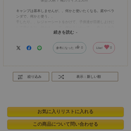
体型:
大柄
靴のサイズ:
25cm
キャンプは基本しませんが、、何かと使いたくなる。庭やベラ
ンダで、何かと使う、、
干したり、、レジャーシートをかけて、子供達が日差しよけに
して遊んだり、何かと、、で、何がよいかって、、色！！カラ
続きを読む
フル！ありがちな色じゃないから、、！！好き
0
0
参考になった
Like!
絞り込み
表示：新しい順