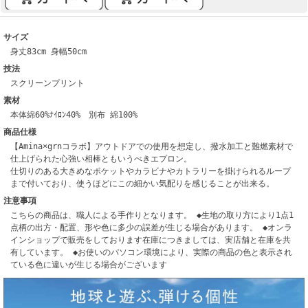
サイズ
身丈83cm 身幅50cm
技法
スクリーンプリント
素材
本体綿60%ﾅｲﾛﾝ40% 別布 綿100%
商品仕様
【Amina×grnコラボ】アウトドアでの使用を想定し、撥水加工と難燃素材で
仕上げられた心強い相棒ともいうべきエプロン。
仕切りのある大きめなポケットやカラビナやカトラリーを掛けられるループ
まで付いており、使うほどにこの細かい気配りを感じることが出来る。
注意事項
こちらの商品は、職人による手作りとなります。 ◆生地の取り方により1点1
点柄の出方・配置、形や色に多少の誤差が生じる場合があります。 ◆オンラ
インショップで販売をしております在庫につきましては、実店舗と在庫を共
有しています。 ◆お使いのパソコン環境により、実際の商品の色と表示され
ている色に違いが生じる場合がございます