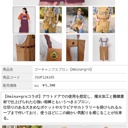
商品名
ゴーキャンプエプロン【Amina×grn】
商品コード
JSUP12A105
販売価格
￥5,390
【Amina×grnコラボ】アウトドアでの使用を想定し、撥水加工と難燃素
材で仕上げられた心強い相棒ともいうべきエプロン。
仕切りのある大きめなポケットやカラビナやカトラリーを掛けられるル
ープまで付いており、使うほどにこの細かい気配りを感じることが出来
る。