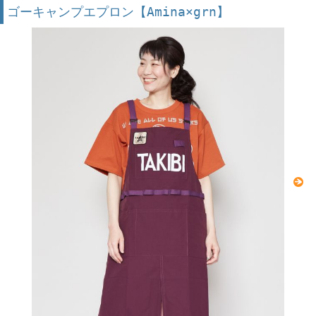
ゴーキャンプエプロン【Amina×grn】