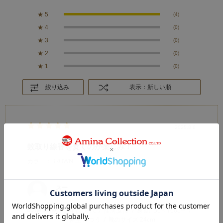
★
5
(4)
★
4
(0)
★
3
(0)
★
2
(0)
★
1
(0)
絞り込み
表示：新しい順
2025.8.8
蚊取り線香を焚くのが楽しみ！
カラー：BROWN
スー
購入確認済み
年代:
50代
性別:
女性
身長:
156～160cm
体型:
ふつう
靴のサイズ:
24cm