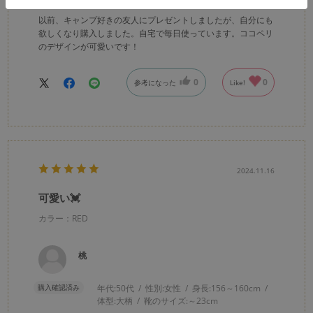
以前、キャンプ好きの友人にプレゼントしましたが、自分にも
欲しくなり購入しました。自宅で毎日使っています。ココペリ
のデザインが可愛いです！
0
0
参考になった
Like!
2024.11.16
可愛い💓
カラー：RED
桃
購入確認済み
年代:
50代
性別:
女性
身長:
156～160cm
体型:
大柄
靴のサイズ:
～23cm