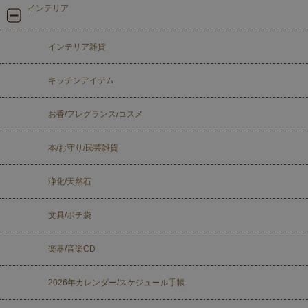
インテリア
インテリア雑貨
キッチンアイテム
お香/フレグランス/コスメ
本/お守り/民芸雑貨
浄化/天然石
文具/ポチ袋
楽器/音楽CD
2026年カレンダー/スケジュール手帳