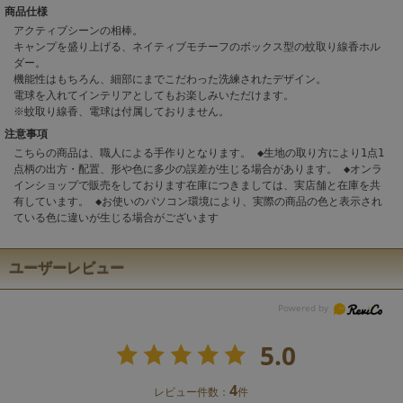
商品仕様
アクティブシーンの相棒。
キャンプを盛り上げる、ネイティブモチーフのボックス型の蚊取り線香ホル
ダー。
機能性はもちろん、細部にまでこだわった洗練されたデザイン。
電球を入れてインテリアとしてもお楽しみいただけます。
※蚊取り線香、電球は付属しておりません。
注意事項
こちらの商品は、職人による手作りとなります。 ◆生地の取り方により1点1
点柄の出方・配置、形や色に多少の誤差が生じる場合があります。 ◆オンラ
インショップで販売をしております在庫につきましては、実店舗と在庫を共
有しています。 ◆お使いのパソコン環境により、実際の商品の色と表示され
ている色に違いが生じる場合がございます
ユーザーレビュー
5.0
4
レビュー件数：
件