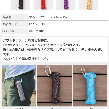
商品名
アウトドアコード（4mm×10m）
商品コード
CYWP260309
販売価格
￥880
アウトドアシーンを彩る相棒に。
自分のアウトドアスタイルに合うカラーを見つけよう。
幅4mmの細さは小物を彩るサイズ感としても丁度良く、使い勝手の良い
太さ。
あなたらしく思い切り楽しもう。
BEIGE
BLACK
BLUE