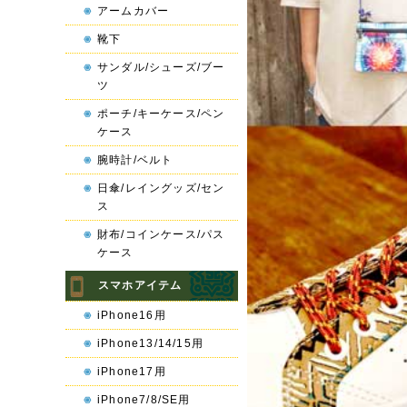
アームカバー
靴下
サンダル/シューズ/ブー
ツ
ポーチ/キーケース/ペン
ケース
腕時計/ベルト
日傘/レイングッズ/セン
ス
財布/コインケース/パス
ケース
スマホアイテム
iPhone16用
iPhone13/14/15用
iPhone17用
iPhone7/8/SE用