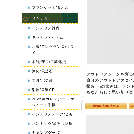
ブランケット/タオル
インテリア
インテリア雑貨
キッチンアイテム
お香/フレグランス/コス
メ
本/お守り/民芸雑貨
浄化/天然石
アウトドアシーンを彩る
自分のアウトドアスタイ
文具/ポチ袋
幅8mmの太さは、テン
楽器/音楽CD
あなたらしく思い切り楽
2026年カレンダー/スケ
ジュール手帳
インテリアテープ/ヒモ
ハンギング/吊るし雑貨
キャンプグッズ