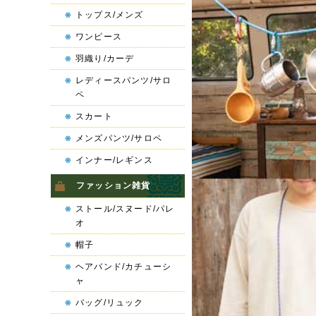
トップス/メンズ
ワンピース
羽織り/カーデ
レディースパンツ/サロ
ペ
スカート
メンズパンツ/サロペ
インナー/レギンス
ファッション雑貨
ストール/スヌード/パレ
オ
帽子
ヘアバンド/カチューシ
ャ
バッグ/リュック