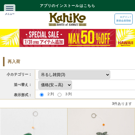
アプリのインストールはこちら
ログイン /
新規会員登録
再入荷
小カテゴリー：
並べ替え：
２列
３列
表示形式：
3
件あります