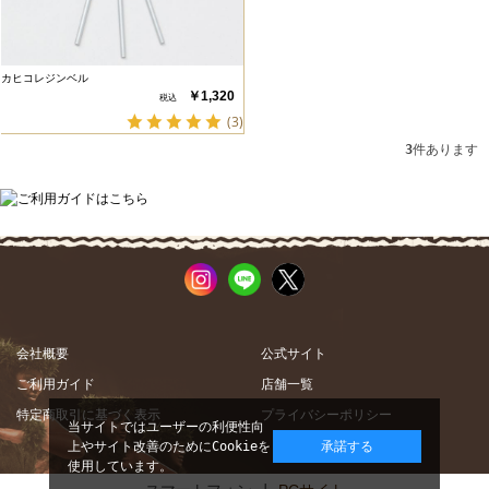
カヒコレジンベル
￥1,320
(3)
3
件あります
会社概要
公式サイト
ご利用ガイド
店舗一覧
特定商取引に基づく表示
プライバシーポリシー
当サイトではユーザーの利便性向
上やサイト改善のためにCookieを
承諾する
使用しています。