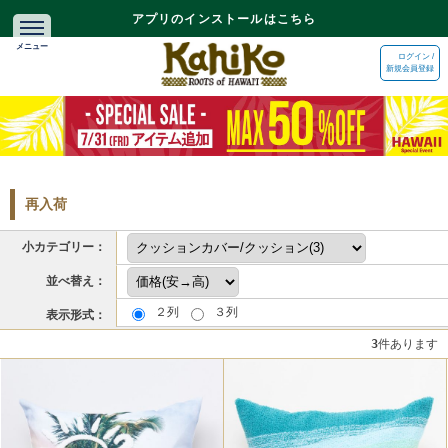
アプリのインストールはこちら
ログイン /
新規会員登録
再入荷
小カテゴリー：
並べ替え：
２列
３列
表示形式：
3
件あります