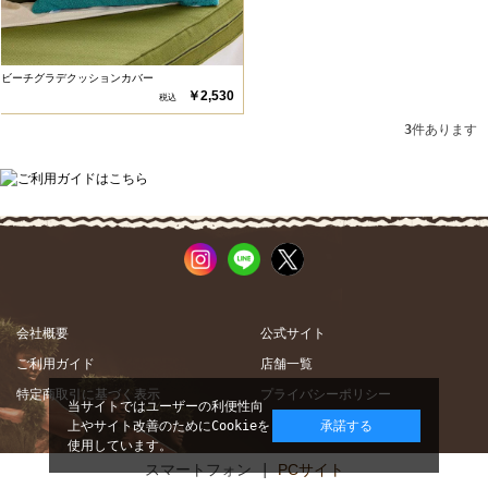
ビーチグラデクッションカバー
￥2,530
3
件あります
会社概要
公式サイト
ご利用ガイド
店舗一覧
特定商取引に基づく表示
プライバシーポリシー
当サイトではユーザーの利便性向
上やサイト改善のためにCookieを
承諾する
使用しています。
スマートフォン |
PCサイト