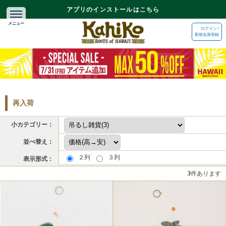
アプリのインストールはこちら
ログイン /
新規会員登録
再入荷
小カテゴリー：
並べ替え：
２列
３列
表示形式：
3
件あります