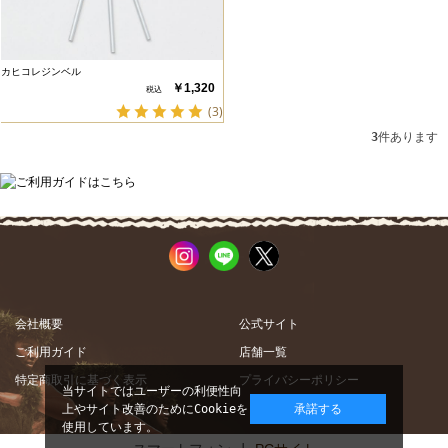
カヒコレジンベル
￥1,320
(3)
3
件あります
会社概要
公式サイト
ご利用ガイド
店舗一覧
特定商取引に基づく表示
プライバシーポリシー
当サイトではユーザーの利便性向
上やサイト改善のためにCookieを
承諾する
使用しています。