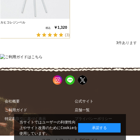
カヒコレジンベル
￥1,320
(3)
3
件あります
会社概要
公式サイト
ご利用ガイド
店舗一覧
特定商取引に基づく表示
プライバシーポリシー
当サイトではユーザーの利便性向
上やサイト改善のためにCookieを
承諾する
使用しています。