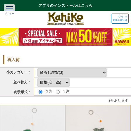
アプリのインストールはこちら
ログイン /
新規会員登録
再入荷
小カテゴリー：
並べ替え：
２列
３列
表示形式：
3
件あります