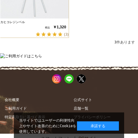
カヒコレジンベル
￥1,320
(3)
3
件あります
会社概要
公式サイト
ご利用ガイド
店舗一覧
特定商取引に基づく表示
プライバシーポリシー
当サイトではユーザーの利便性向
上やサイト改善のためにCookieを
承諾する
使用しています。