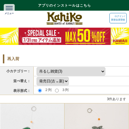
アプリのインストールはこちら
ログイン /
新規会員登録
再入荷
小カテゴリー：
並べ替え：
２列
３列
表示形式：
3
件あります