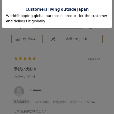
★
5
(1)
★
4
(0)
★
3
(0)
★
2
(0)
★
1
(0)
絞り込み
表示：新しい順
2024.1.20
手拭い大好き
カラー：ｵｶﾋｮｯﾄ
no name
購入確認済み
年代:
50代
性別:
女性
身長:
151～155cm
とても素敵な柄でした‼️