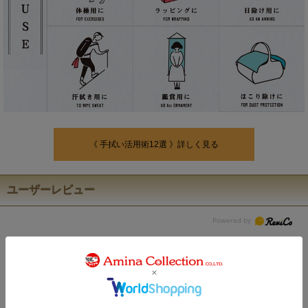
《 手拭い活用術12選 》詳しく見る
ユーザーレビュー
5.0
1
レビュー件数：
件