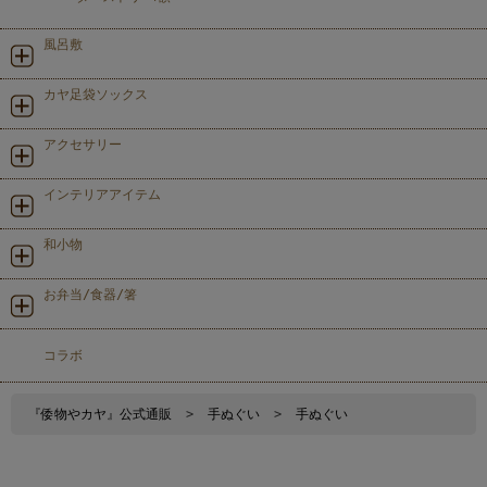
風呂敷
カヤ足袋ソックス
アクセサリー
インテリアアイテム
和小物
お弁当/食器/箸
コラボ
『倭物やカヤ』公式通販
>
手ぬぐい
>
手ぬぐい