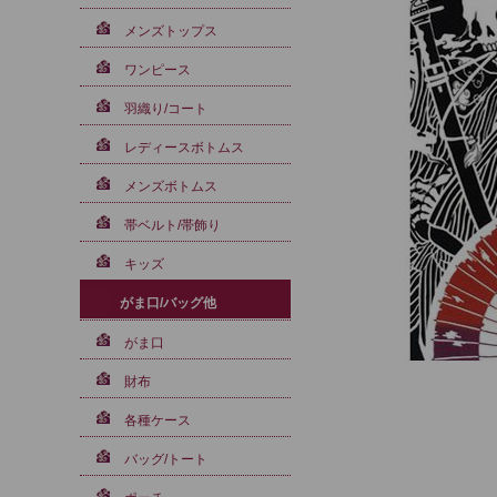
メンズトップス
ワンピース
羽織り/コート
レディースボトムス
メンズボトムス
帯ベルト/帯飾り
キッズ
がま口/バッグ他
がま口
財布
各種ケース
バッグ/トート