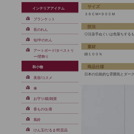
サイズ
インテリアアイテム
３６ＣＭ×９０ＣＭ
ブランケット
技法
長のれん
◎注染手ぬぐいは色落ちする
短/中のれん
素材
アートボード/タペストリ
綿１００％
ー/壁飾り
商品仕様
和小物
日本の伝統的な雰囲気とダー
美容/コスメ
傘
お守り/鏡/雑貨
香もの/お香
風鈴
けん玉/だるま/民芸品