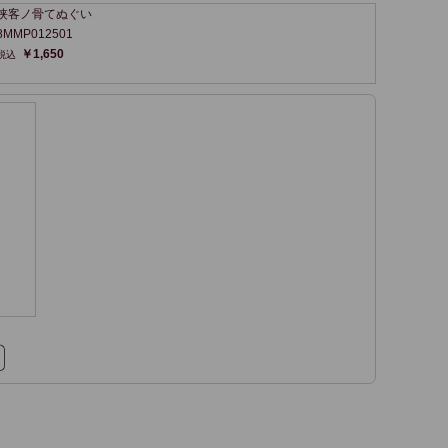
侠客ノ骨てぬぐい
8MMP012501
￥1,650