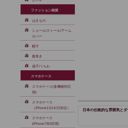
ポーチ
ファッション雑貨
はきもの
ショール/ストール/アーム
カバー
帽子
腹巻き
扇子/うちわ
スマホケース
スマホケース(多機種対応
用)
スマホケース
（iPhone13/14/15対応）
日本の伝統的な雰囲気とダ
スマホケース
(iPhone7/8/SE用)