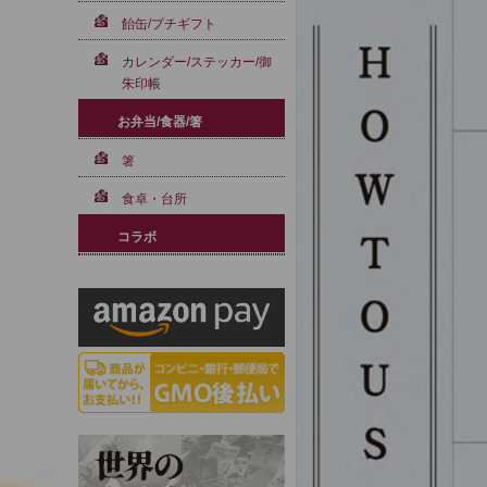
飴缶/プチギフト
カレンダー/ステッカー/御
朱印帳
お弁当/食器/箸
箸
食卓・台所
コラボ