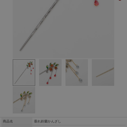
商品名
垂れ鈴蘭かんざし