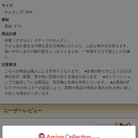
サイズ
かんざし17.6cm
素材
真鍮 ｶﾞﾗｽ
商品仕様
鈴蘭（すずらん）モチーフのかんざし。
小さな花が連なる可憐な姿を立体的にかたどり、上品な華やぎを添えます。
扱いやすい太さの軸で髪をしっかりとまとめ、一本挿すだけで凛とした印象
に。
注意事項
こちらの商品は職人による手作りとなります。 ◆生地の取り方により1点1点
柄の出方・配置、形や色に誤差が生じる場合があります。 ◆オンラインショ
ップで販売している商品は、実店舗と在庫を共有しています。 ◆お客様のP
C/スマホのモニターの設定により、実際の商品の色味と表示される色に違い
が生じる場合がございます。
ユーザーレビュー