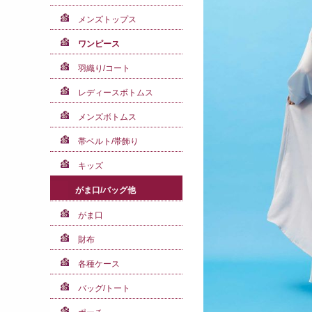
メンズトップス
ワンピース
羽織り/コート
レディースボトムス
メンズボトムス
帯ベルト/帯飾り
キッズ
がま口/バッグ他
がま口
財布
各種ケース
バッグ/トート