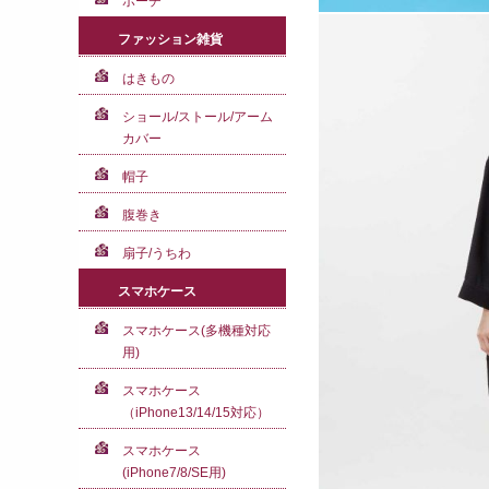
ポーチ
ファッション雑貨
はきもの
ショール/ストール/アーム
カバー
帽子
腹巻き
扇子/うちわ
スマホケース
スマホケース(多機種対応
用)
スマホケース
（iPhone13/14/15対応）
スマホケース
(iPhone7/8/SE用)