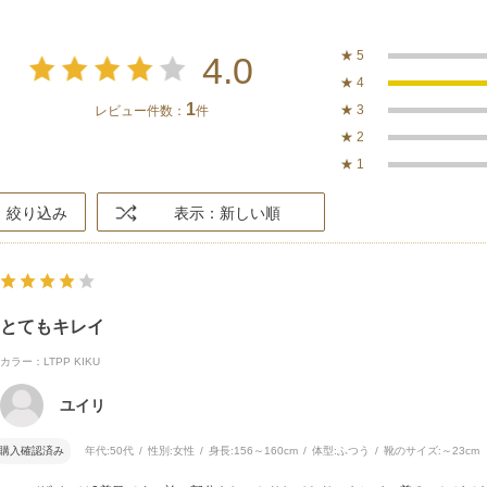
★
5
4.0
★
4
1
★
3
レビュー件数：
件
★
2
★
1
絞り込み
表示：新しい順
とてもキレイ
カラー：LTPP KIKU
ユイリ
購入確認済み
年代:
50代
性別:
女性
身長:
156～160cm
体型:
ふつう
靴のサイズ:
～23cm