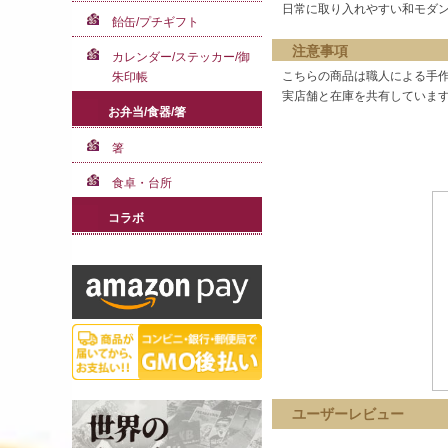
日常に取り入れやすい和モダ
飴缶/プチギフト
注意事項
カレンダー/ステッカー/御
こちらの商品は職人による手作
朱印帳
実店舗と在庫を共有しています
お弁当/食器/箸
箸
食卓・台所
コラボ
ユーザーレビュー