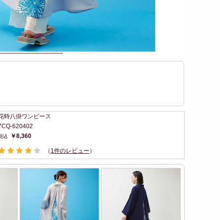
花時八掛ワンピース
7CQ-620402
￥8,360
（
1件のレビュー
）