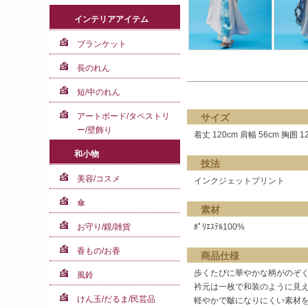
インテリアアイテム
ブランケット
長のれん
短/中のれん
アートボード/タペストリ
サイズ
ー/壁飾り
着丈 120cm 肩幅 56cm 胸囲 12
和小物
技法
美容/コスメ
インクジェットプリント
傘
素材
お守り/鏡/雑貨
ﾎﾟﾘｴｽﾃﾙ100%
香もの/お香
商品仕様
歩くたびに華やかな柄がのぞ
風鈴
衿元は一枚で和装のように見
けん玉/だるま/民芸品
軽やかで皺になりにくい素材