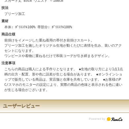
スカート丈 85cm ウエスト ～108cm
技法
プリーツ加工
素材
本体: ﾎﾟﾘｴｽﾃﾙ100% 帯部分: ﾎﾟﾘｴｽﾃﾙ100%
商品仕様
前掛けをイメージした重ね着用の帯付き前掛けスカート。
プリーツ加工を施したオリジナル生地が動くたびに表情を生み、装いのアク
セントになります。
ワンピースや着物に重ねるだけで和装コーデが引き締まるデザイン。
注意事項
こちらの商品は職人による手作りとなります。 ◆生地の取り方により1点1点
柄の出方・配置、形や色に誤差が生じる場合があります。 ◆オンラインショ
ップで販売している商品は、実店舗と在庫を共有しています。 ◆お客様のP
C/スマホのモニターの設定により、実際の商品の色味と表示される色に違い
が生じる場合がございます。
ユーザーレビュー