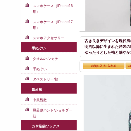
スマホケース（iPhone16
用）
スマホケース（iPhone17
用）
スマホアクセサリー
古き良きデザインを現代風
明治以降に生まれた洋装の
手ぬぐい
ゆったりとした袖と華やか
タオル/ハンカチ
手ぬぐい
タペストリー/額
風呂敷
中風呂敷
風呂敷ハンド/ショルダー
紐
カヤ足袋ソックス