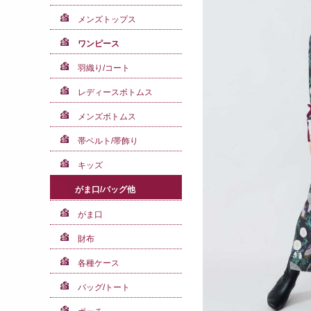
メンズトップス
ワンピース
羽織り/コート
レディースボトムス
メンズボトムス
帯ベルト/帯飾り
キッズ
がま口/バッグ他
がま口
財布
各種ケース
バッグ/トート