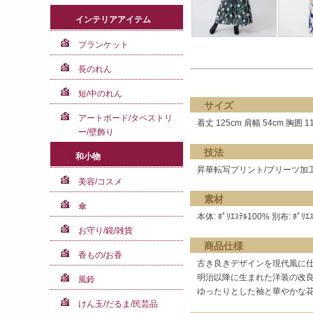
インテリアアイテム
ブランケット
長のれん
短/中のれん
サイズ
アートボード/タペストリ
着丈 125cm 肩幅 54cm 胸囲 11
ー/壁飾り
技法
和小物
昇華転写プリント/プリーツ加
美容/コスメ
素材
傘
本体: ﾎﾟﾘｴｽﾃﾙ100% 別布: ﾎﾟﾘｴ
お守り/鏡/雑貨
商品仕様
香もの/お香
古き良きデザインを現代風に
明治以降に生まれた洋装の改
風鈴
ゆったりとした袖と華やかな
けん玉/だるま/民芸品