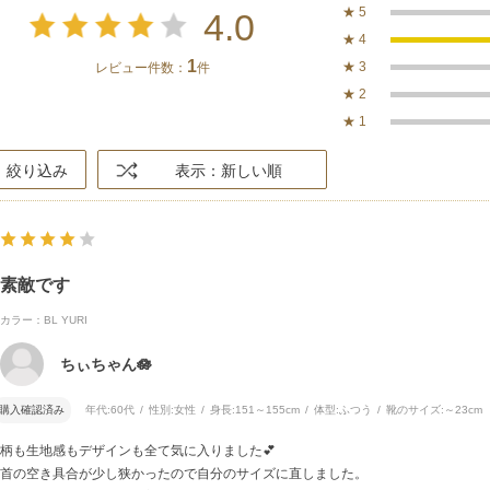
★
5
4.0
★
4
1
★
3
レビュー件数：
件
★
2
★
1
絞り込み
表示：新しい順
素敵です
カラー：BL YURI
ちぃちゃん🪷
購入確認済み
年代:
60代
性別:
女性
身長:
151～155cm
体型:
ふつう
靴のサイズ:
～23cm
柄も生地感もデザインも全て気に入りました💕
首の空き具合が少し狭かったので自分のサイズに直しました。