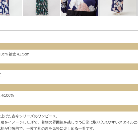
0cm 袖丈 41.5cm
工
ｽﾃﾙ100%
仕上げた古今シリーズのワンピース。
良服をイメージした形で、着物の雰囲気を残しつつ日常に取り入れやすいスタイルに
花柄が印象的で、一枚で和の趣を気軽に楽しめる一着です。