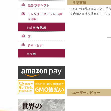
注意事項
飴缶/プチギフト
こちらの商品は職人による手作
実店舗と在庫を共有しています
カレンダー/ステッカー/御
朱印帳
お弁当/食器/箸
箸
食卓・台所
コラボ
ユーザーレビュー