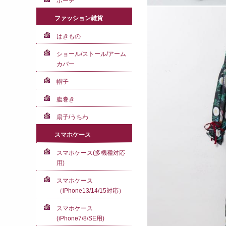
ポーチ
ファッション雑貨
はきもの
ショール/ストール/アーム
カバー
帽子
腹巻き
扇子/うちわ
スマホケース
スマホケース(多機種対応
用)
スマホケース
（iPhone13/14/15対応）
スマホケース
(iPhone7/8/SE用)