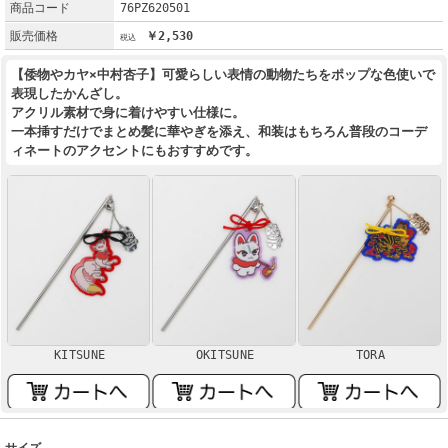
商品コード
76PZ620501
販売価格
￥2,530
【倭物やカヤ×中村杏子】可愛らしい表情の動物たちをポップな色使いで
表現したかんざし。
アクリル素材で身に着けやすい仕様に。
一本挿すだけでまとめ髪に華やぎを添え、和装はもちろん普段のコーデ
ィネートのアクセントにもおすすめです。
KITSUNE
OKITSUNE
TORA