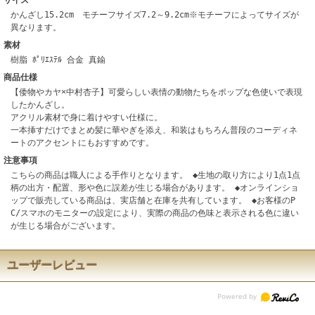
サイズ
かんざし15.2cm モチーフサイズ7.2～9.2cm※モチーフによってサイズが
異なります。
素材
樹脂 ﾎﾟﾘｴｽﾃﾙ 合金 真鍮
商品仕様
【倭物やカヤ×中村杏子】可愛らしい表情の動物たちをポップな色使いで表現
したかんざし。
アクリル素材で身に着けやすい仕様に。
一本挿すだけでまとめ髪に華やぎを添え、和装はもちろん普段のコーディネ
ートのアクセントにもおすすめです。
注意事項
こちらの商品は職人による手作りとなります。 ◆生地の取り方により1点1点
柄の出方・配置、形や色に誤差が生じる場合があります。 ◆オンラインショ
ップで販売している商品は、実店舗と在庫を共有しています。 ◆お客様のP
C/スマホのモニターの設定により、実際の商品の色味と表示される色に違い
が生じる場合がございます。
ユーザーレビュー