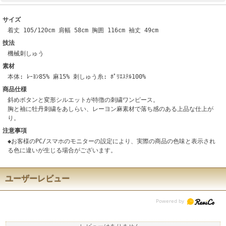
サイズ
着丈 105/120cm 肩幅 58cm 胸囲 116cm 袖丈 49cm
技法
機械刺しゅう
素材
本体: ﾚｰﾖﾝ85% 麻15% 刺しゅう糸: ﾎﾟﾘｴｽﾃﾙ100%
商品仕様
斜めボタンと変形シルエットが特徴の刺繍ワンピース。
胸と袖に牡丹刺繍をあしらい、レーヨン麻素材で落ち感のある上品な仕上が
り。
注意事項
◆お客様のPC/スマホのモニターの設定により、実際の商品の色味と表示され
る色に違いが生じる場合がございます。
ユーザーレビュー