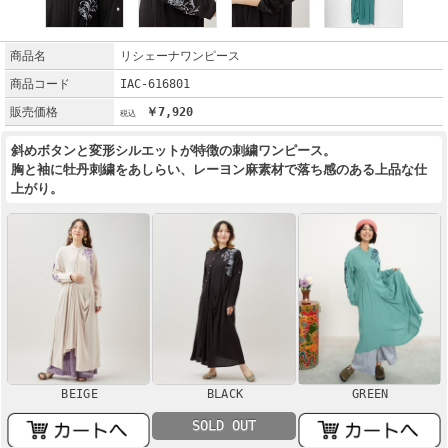
商品名
リシェーナワンピース
商品コード
IAC-616801
販売価格
￥7,920
斜めボタンと変形シルエットが特徴の刺繍ワンピース。
胸と袖に牡丹刺繍をあしらい、レーヨン麻素材で落ち感のある上品な仕
上がり。
BEIGE
BLACK
GREEN
SOLD OUT