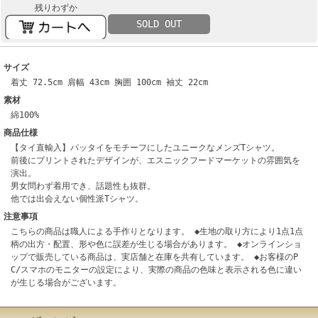
残りわずか
SOLD OUT
サイズ
着丈 72.5cm 肩幅 43cm 胸囲 100cm 袖丈 22cm
素材
綿100%
商品仕様
【タイ直輸入】パッタイをモチーフにしたユニークなメンズTシャツ。
前後にプリントされたデザインが、エスニックフードマーケットの雰囲気を
演出。
男女問わず着用でき、話題性も抜群。
他では出会えない個性派Tシャツ。
注意事項
こちらの商品は職人による手作りとなります。 ◆生地の取り方により1点1点
柄の出方・配置、形や色に誤差が生じる場合があります。 ◆オンラインショ
ップで販売している商品は、実店舗と在庫を共有しています。 ◆お客様のP
C/スマホのモニターの設定により、実際の商品の色味と表示される色に違い
が生じる場合がございます。