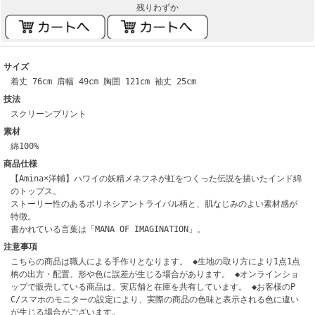
残りわずか
サイズ
着丈 76cm 肩幅 49cm 胸囲 121cm 袖丈 25cm
技法
スクリーンプリント
素材
綿100%
商品仕様
【Amina×洋輔】ハワイの妖精メネフネが虹をつくった伝説を描いたインド綿
のトップス。
ストーリー性のあるポリネシアントライバル柄と、肌なじみのよい素材感が
特徴。
書かれている言葉は「MANA OF IMAGINATION」。
注意事項
こちらの商品は職人による手作りとなります。 ◆生地の取り方により1点1点
柄の出方・配置、形や色に誤差が生じる場合があります。 ◆オンラインショ
ップで販売している商品は、実店舗と在庫を共有しています。 ◆お客様のP
C/スマホのモニターの設定により、実際の商品の色味と表示される色に違い
が生じる場合がございます。