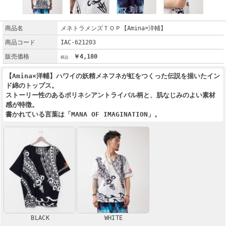
商品名
メネトラメンズＴＯＰ【Amina×洋輔】
商品コード
IAC-621203
販売価格
￥4,180
【Amina×洋輔】ハワイの妖精メネフネが虹をつくった伝説を描いたイン
ド綿のトップス。
ストーリー性のあるポリネシアントライバル柄と、肌なじみのよい素材
感が特徴。
書かれている言葉は「MANA OF IMAGINATION」。
BLACK
WHITE