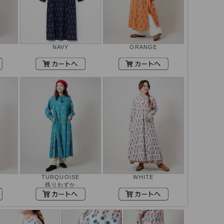
NAVY
ORANGE
TURQUOISE
WHITE
残りわずか