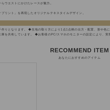
からウエストにかけたレースが魅力。
クプリント」を再現したオリジナルテキスタイルデザイン。
手作りとなります。 ◆生地の取り方により1点1点柄の出方・配置、形や色
在庫を共有しています。 ◆お客様のPC/スマホのモニターの設定により、
RECOMMEND ITEM
あなたにおすすめのアイテム