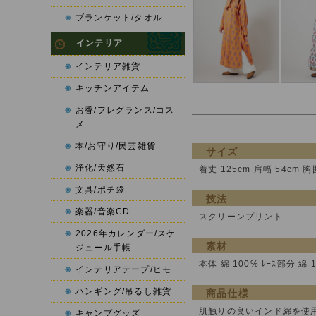
ブランケット/タオル
インテリア
インテリア雑貨
キッチンアイテム
お香/フレグランス/コス
メ
本/お守り/民芸雑貨
サイズ
浄化/天然石
着丈 125cm 肩幅 54cm 胸
文具/ポチ袋
技法
楽器/音楽CD
スクリーンプリント
2026年カレンダー/スケ
素材
ジュール手帳
本体 綿 100% ﾚｰｽ部分 綿 
インテリアテープ/ヒモ
ハンギング/吊るし雑貨
商品仕様
肌触りの良いインド綿を使
キャンプグッズ