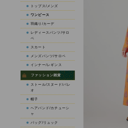
トップス/メンズ
ワンピース
羽織り/カーデ
レディースパンツ/サロ
ペ
スカート
メンズパンツ/サロペ
インナー/レギンス
ファッション雑貨
ストール/スヌード/パレ
オ
帽子
ヘアバンド/カチューシ
ャ
バッグ/リュック