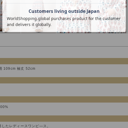
囲 109cm 袖丈 52cm
100%
用したレディースワンピ―ス。