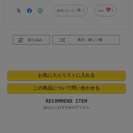
骨は軽量タイプにありがちな華奢な物ではなくしっかりしてい
ます
1
1
参考になった
Like!
開閉ボタンは平で押しやすいです
閉じた際に畳む感触というか感覚は通常の雨傘よりふんわりし
ている感じがあります
持ち手がバンブーとありますが握りやすくて滑る事も無くスト
レスはありませんでした
絞り込み
表示：新しい順
ただ 持ち手が存在感を出していて鞄にコンパクト収納をとは
なりませんので、そこはお手持ちの鞄との相性次第かと思いま
す
タッセルがついていますついているだけで何だか笑顔になれま
す満足です
使い心地はまだ真夏では使用しておりませんがこの季節での遮
光、遮熱共に満足しております
お悩みの方へ少しでも参考にして頂けたらと思います
RECOMMEND ITEM
あなたにおすすめのアイテム