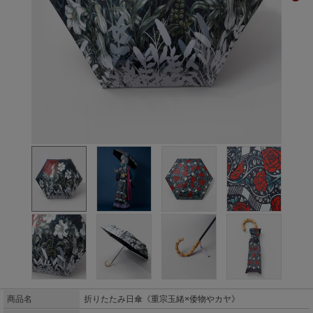
商品名
折りたたみ日傘《重宗玉緒×倭物やカヤ》