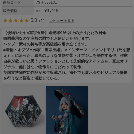
商品コード
7STP530101
販売価格
￥5,940
5.0
（1）
レビューを見る
【倭物やカヤ×重宗玉緒】遮光率90%以上の折りたたみ日傘。
晴雨兼用なので突然の雨でもお使いいただけます。
バンブー素材の持ち手が高級感を引き立てます。
●着物・オブジェ作家「重宗玉緒」メインテーマ「メメントモリ（死を想
え）」に沿った、絵画のような着物や帯・オブジェを制作する他、作家
自身が欲しいと思うファッションとして先鋭的なアイテムを、完全オリ
ジナル、他にはない物作りにこだわって制作。
英国立博物館に作品が永年収蔵され、海外でも展示会やビジュアル撮影
を行うなど幅広く活動している。