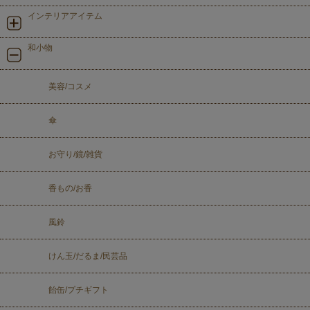
インテリアアイテム
和小物
美容/コスメ
傘
お守り/鏡/雑貨
香もの/お香
風鈴
けん玉/だるま/民芸品
飴缶/プチギフト