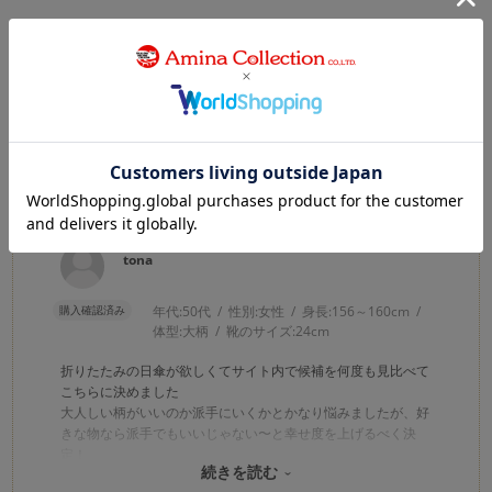
絞り込み
表示：新しい順
2026.5.14
好きな物を持つ幸せを
カラー：ﾊﾞﾗ
tona
購入確認済み
年代:
50代
性別:
女性
身長:
156～160cm
体型:
大柄
靴のサイズ:
24cm
折りたたみの日傘が欲しくてサイト内で候補を何度も見比べて
こちらに決めました
大人しい柄がいいのか派手にいくかとかなり悩みましたが、好
きな物なら派手でもいいじゃない〜と幸せ度を上げるべく決
定！
続きを読む
重さは300gくらいです