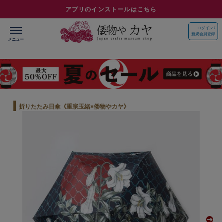
アプリのインストールはこちら
ログイン /
新規会員登録
折りたたみ日傘《重宗玉緒×倭物やカヤ》