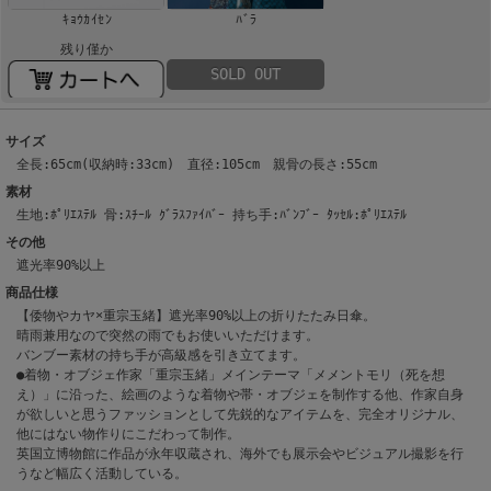
ｷｮｳｶｲｾﾝ
ﾊﾞﾗ
残り僅か
SOLD OUT
サイズ
全長:65cm(収納時:33cm) 直径:105cm 親骨の長さ:55cm
素材
生地:ﾎﾟﾘｴｽﾃﾙ 骨:ｽﾁｰﾙ ｸﾞﾗｽﾌｧｲﾊﾞｰ 持ち手:ﾊﾞﾝﾌﾞｰ ﾀｯｾﾙ:ﾎﾟﾘｴｽﾃﾙ
その他
遮光率90%以上
商品仕様
【倭物やカヤ×重宗玉緒】遮光率90%以上の折りたたみ日傘。
晴雨兼用なので突然の雨でもお使いいただけます。
バンブー素材の持ち手が高級感を引き立てます。
●着物・オブジェ作家「重宗玉緒」メインテーマ「メメントモリ（死を想
え）」に沿った、絵画のような着物や帯・オブジェを制作する他、作家自身
が欲しいと思うファッションとして先鋭的なアイテムを、完全オリジナル、
他にはない物作りにこだわって制作。
英国立博物館に作品が永年収蔵され、海外でも展示会やビジュアル撮影を行
うなど幅広く活動している。