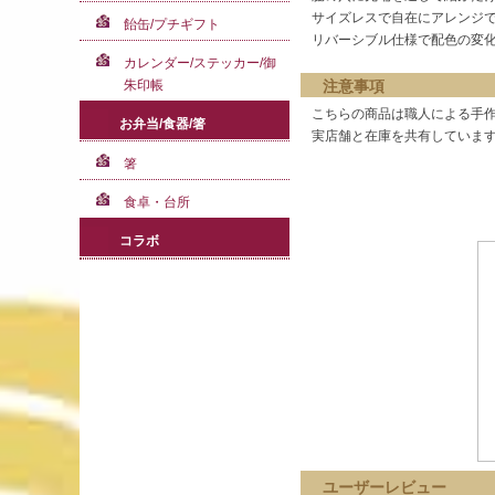
サイズレスで自在にアレンジ
飴缶/プチギフト
リバーシブル仕様で配色の変
カレンダー/ステッカー/御
注意事項
朱印帳
こちらの商品は職人による手作
お弁当/食器/箸
実店舗と在庫を共有しています
箸
食卓・台所
コラボ
ユーザーレビュー