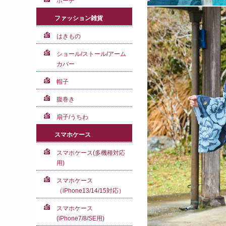
ポーチ
ファッション雑貨
はきもの
ショール/ストール/アーム
カバー
帽子
腹巻き
扇子/うちわ
スマホケース
スマホケース(多機種対応
用)
スマホケース
（iPhone13/14/15対応）
スマホケース
(iPhone7/8/SE用)