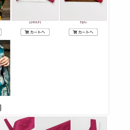
ﾑﾗｻｷｷﾅﾘ
ｱｶﾁｬ