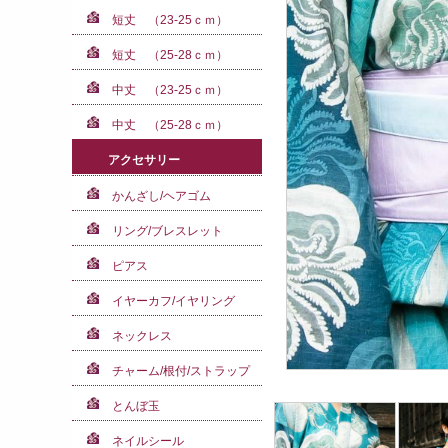
短丈 （23-25ｃｍ）
短丈 （25-28ｃｍ）
中丈 （23-25ｃｍ）
中丈 （25-28ｃｍ）
アクセサリー
かんざし/ヘアゴム
リング/ブレスレット
ピアス
イヤーカフ/イヤリング
ネックレス
チャーム/根付/ストラップ
とんぼ玉
ネイルシール