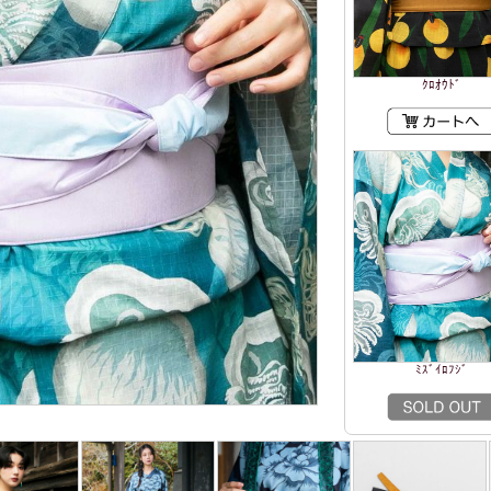
ｸﾛｵｳﾄﾞ
ﾐｽﾞｲﾛﾌｼﾞ