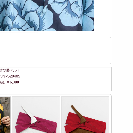
結び帯ベルト
7JNP520405
￥6,380