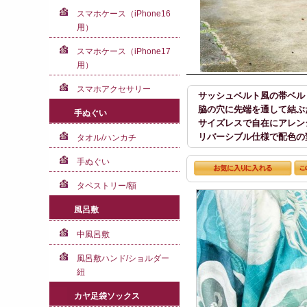
スマホケース（iPhone16
用）
スマホケース（iPhone17
用）
スマホアクセサリー
サッシュベルト風の帯ベル
脇の穴に先端を通して結ぶ
手ぬぐい
サイズレスで自在にアレン
リバーシブル仕様で配色の
タオル/ハンカチ
手ぬぐい
タペストリー/額
風呂敷
中風呂敷
風呂敷ハンド/ショルダー
紐
カヤ足袋ソックス