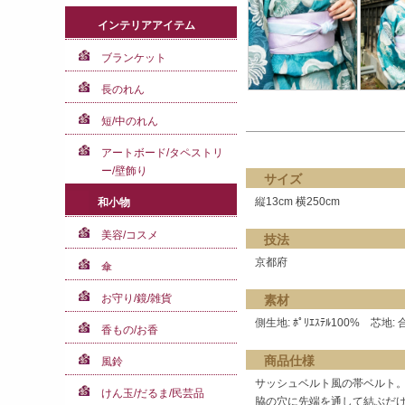
インテリアアイテム
ブランケット
長のれん
短/中のれん
アートボード/タペストリ
ー/壁飾り
サイズ
縦13cm 横250cm
和小物
美容/コスメ
技法
京都府
傘
お守り/鏡/雑貨
素材
側生地: ﾎﾟﾘｴｽﾃﾙ100% 芯地:
香もの/お香
商品仕様
風鈴
サッシュベルト風の帯ベルト
けん玉/だるま/民芸品
脇の穴に先端を通して結ぶだ