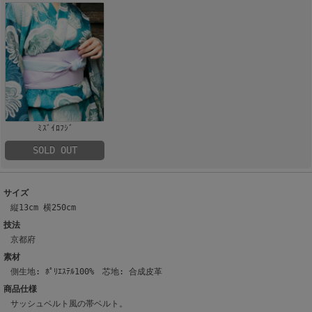
ﾐｽﾞｲﾛﾌｼﾞ
SOLD OUT
サイズ
縦13cm 横250cm
技法
京都府
素材
側生地: ﾎﾟﾘｴｽﾃﾙ100% 芯地: 合成皮革
商品仕様
サッシュベルト風の帯ベルト。