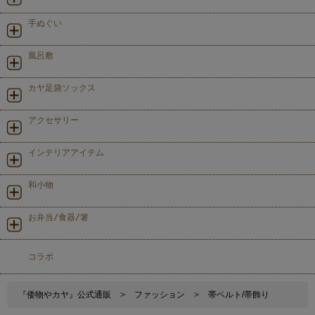
手ぬぐい
風呂敷
カヤ足袋ソックス
アクセサリー
インテリアアイテム
和小物
お弁当/食器/箸
コラボ
『倭物やカヤ』公式通販
>
ファッション
>
帯ベルト/帯飾り