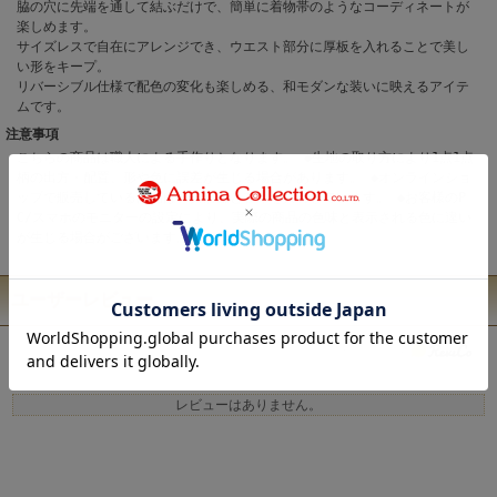
脇の穴に先端を通して結ぶだけで、簡単に着物帯のようなコーディネートが
楽しめます。
サイズレスで自在にアレンジでき、ウエスト部分に厚板を入れることで美し
い形をキープ。
リバーシブル仕様で配色の変化も楽しめる、和モダンな装いに映えるアイテ
ムです。
注意事項
こちらの商品は職人による手作りとなります。 ◆生地の取り方により1点1点
柄の出方・配置、形や色に誤差が生じる場合があります。 ◆オンラインショ
ップで販売している商品は、実店舗と在庫を共有しています。 ◆お客様のP
C/スマホのモニターの設定により、実際の商品の色味と表示される色に違い
が生じる場合がございます。
ユーザーレビュー
レビューはありません。