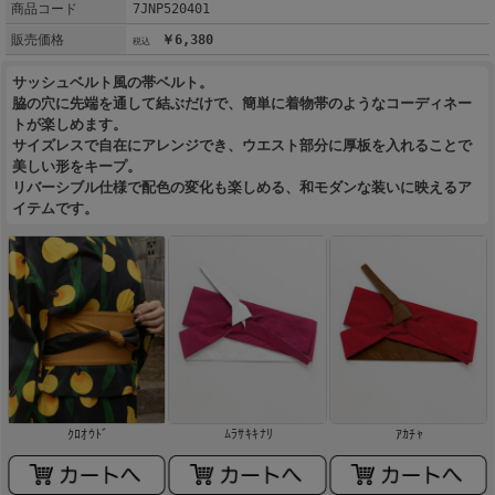
商品コード
7JNP520401
販売価格
￥6,380
サッシュベルト風の帯ベルト。
脇の穴に先端を通して結ぶだけで、簡単に着物帯のようなコーディネー
トが楽しめます。
サイズレスで自在にアレンジでき、ウエスト部分に厚板を入れることで
美しい形をキープ。
リバーシブル仕様で配色の変化も楽しめる、和モダンな装いに映えるア
イテムです。
ｸﾛｵｳﾄﾞ
ﾑﾗｻｷｷﾅﾘ
ｱｶﾁｬ