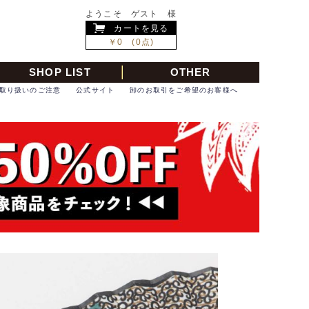
ようこそ ゲスト 様
カートを見る
￥0 (0点)
SHOP LIST
OTHER
取り扱いのご注意
公式サイト
卸のお取引をご希望のお客様へ