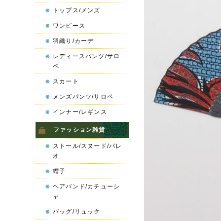
トップス/メンズ
ワンピース
羽織り/カーデ
レディースパンツ/サロ
ペ
スカート
メンズパンツ/サロペ
インナー/レギンス
ファッション雑貨
ストール/スヌード/パレ
オ
帽子
ヘアバンド/カチューシ
ャ
バッグ/リュック