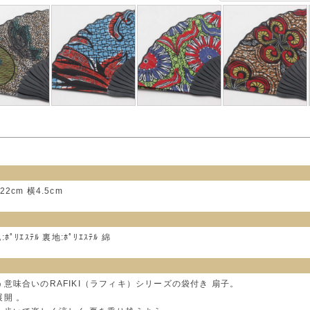
22cm 横4.5cm
ﾎﾟﾘｴｽﾃﾙ 裏地:ﾎﾟﾘｴｽﾃﾙ 綿
意味合いのRAFIKI（ラフィキ）シリーズの袋付き 扇子。
開 。