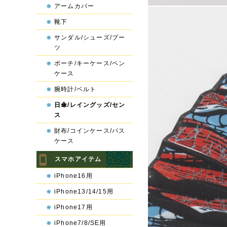
アームカバー
靴下
サンダル/シューズ/ブー
ツ
ポーチ/キーケース/ペン
ケース
腕時計/ベルト
日傘/レイングッズ/セン
ス
財布/コインケース/パス
ケース
スマホアイテム
iPhone16用
iPhone13/14/15用
iPhone17用
iPhone7/8/SE用