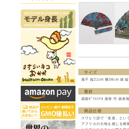
サイズ
扇子 縦21cm 横38cm 袋 縦
素材
扇面ﾎﾟﾘｴｽﾃﾙ 扇骨:竹 袋表地:
商品仕様
スワヒリ語で「友達」という
アフリカの大地を感じる柄展