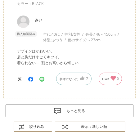
カラー：BLACK
みい
購入確認済み
年代:
40代
性別:
女性
身長:
146～150cm
体型:
ふつう
靴のサイズ:
～23cm
デザインはかわいい。
肩と胸だけすごくキツイ。
着られない……割とお高いから悔しい
7
0
参考になった
Like!
もっと見る
絞り込み
表示：新しい順