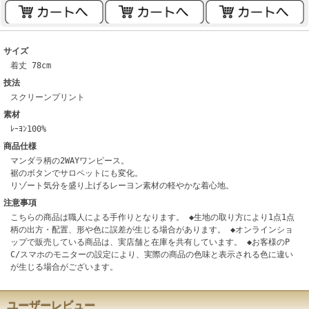
サイズ
着丈 78cm
技法
スクリーンプリント
素材
ﾚｰﾖﾝ100%
商品仕様
マンダラ柄の2WAYワンピース。
裾のボタンでサロペットにも変化。
リゾート気分を盛り上げるレーヨン素材の軽やかな着心地。
注意事項
こちらの商品は職人による手作りとなります。 ◆生地の取り方により1点1点
柄の出方・配置、形や色に誤差が生じる場合があります。 ◆オンラインショ
ップで販売している商品は、実店舗と在庫を共有しています。 ◆お客様のP
C/スマホのモニターの設定により、実際の商品の色味と表示される色に違い
が生じる場合がございます。
ユーザーレビュー