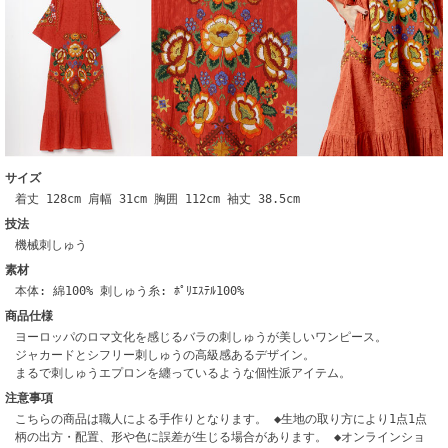
サイズ
着丈 128cm 肩幅 31cm 胸囲 112cm 袖丈 38.5cm
技法
機械刺しゅう
素材
本体: 綿100% 刺しゅう糸: ﾎﾟﾘｴｽﾃﾙ100%
商品仕様
ヨーロッパのロマ文化を感じるバラの刺しゅうが美しいワンピース。
ジャカードとシフリー刺しゅうの高級感あるデザイン。
まるで刺しゅうエプロンを纏っているような個性派アイテム。
注意事項
こちらの商品は職人による手作りとなります。 ◆生地の取り方により1点1点
柄の出方・配置、形や色に誤差が生じる場合があります。 ◆オンラインショ