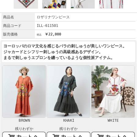
商品名
ロザリナワンピース
商品コード
ILL-611501
販売価格
￥22,000
ヨーロッパのロマ文化を感じるバラの刺しゅうが美しいワンピース。
ジャカードとシフリー刺しゅうの高級感あるデザイン。
まるで刺しゅうエプロンを纏っているような個性派アイテム。
BROWN
KHAKI
WHITE
残りわずか
残りわずか