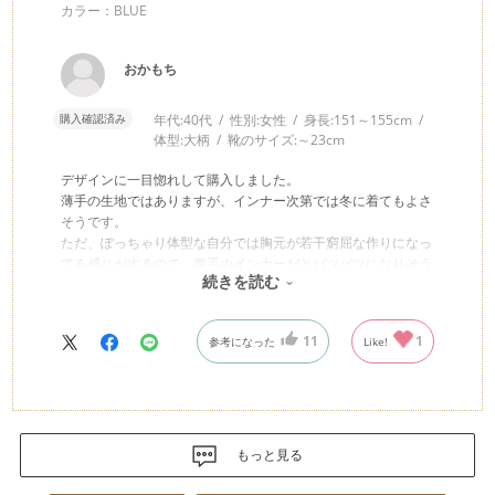
カラー：BLUE
おかもち
購入確認済み
年代:
40代
性別:
女性
身長:
151～155cm
体型:
大柄
靴のサイズ:
～23cm
デザインに一目惚れして購入しました。
薄手の生地ではありますが、インナー次第では冬に着てもよさ
そうです。
ただ、ぽっちゃり体型な自分では胸元が若干窮屈な作りになっ
てる感じがするので、厚手のインナーだとパツパツになりそう
続きを読む
です。
シルバーのランニングシューズを合わせたらカジュアルでもオ
シャレになったので、たくさん歩く日のおでかけに最適です
11
1
参考になった
Like!
もっと見る