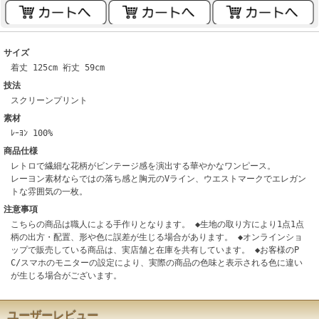
サイズ
着丈 125cm 裄丈 59cm
技法
スクリーンプリント
素材
ﾚｰﾖﾝ 100%
商品仕様
レトロで繊細な花柄がビンテージ感を演出する華やかなワンピース。
レーヨン素材ならではの落ち感と胸元のVライン、ウエストマークでエレガン
トな雰囲気の一枚。
注意事項
こちらの商品は職人による手作りとなります。 ◆生地の取り方により1点1点
柄の出方・配置、形や色に誤差が生じる場合があります。 ◆オンラインショ
ップで販売している商品は、実店舗と在庫を共有しています。 ◆お客様のP
C/スマホのモニターの設定により、実際の商品の色味と表示される色に違い
が生じる場合がございます。
ユーザーレビュー