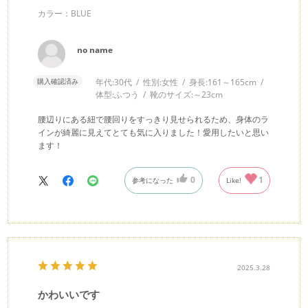
カラー：BLUE
no name
購入確認済み
年代:
30代
性別:
女性
身長:
161～165cm
体型:
ふつう
靴のサイズ:
～23cm
腰辺りにある紐で腰回りをすっきり見せられるため、身体のラ
インが綺麗に見えてとても気に入りました！愛用したいと思い
ます！
0
1
参考になった
Like!
2025.3.28
かわいいです