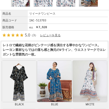
商品名
リイーナワンピース
商品コード
IAC-513703
販売価格
￥7,920
5.0
（3）
レビューを見る
レトロで繊細な花柄がビンテージ感を演出する華やかなワンピース。
レーヨン素材ならではの落ち感と胸元のVライン、ウエストマークでエレ
ガントな雰囲気の一枚。
BLACK
BLUE
WHITE