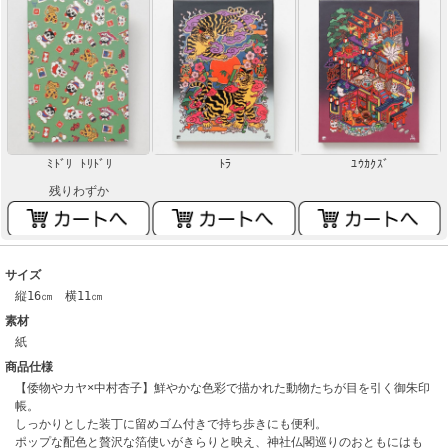
ﾐﾄﾞﾘ ﾄﾘﾄﾞﾘ
ﾄﾗ
ﾕｳｶｸｽﾞ
残りわずか
サイズ
縦16㎝ 横11㎝
素材
紙
商品仕様
【倭物やカヤ×中村杏子】鮮やかな色彩で描かれた動物たちが目を引く御朱印
帳。
しっかりとした装丁に留めゴム付きで持ち歩きにも便利。
ポップな配色と贅沢な箔使いがきらりと映え、神社仏閣巡りのおともにはも