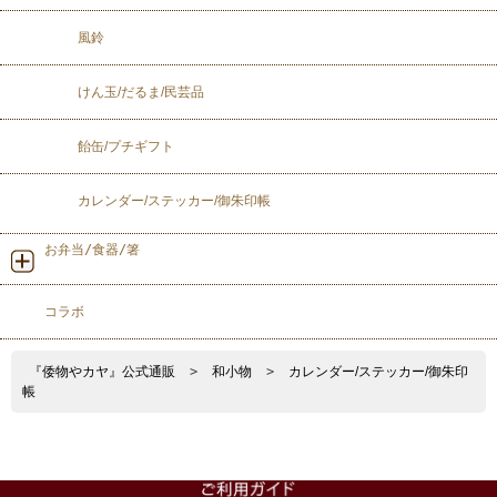
風鈴
けん玉/だるま/民芸品
飴缶/プチギフト
カレンダー/ステッカー/御朱印帳
お弁当/食器/箸
コラボ
『倭物やカヤ』公式通販
>
和小物
>
カレンダー/ステッカー/御朱印
帳