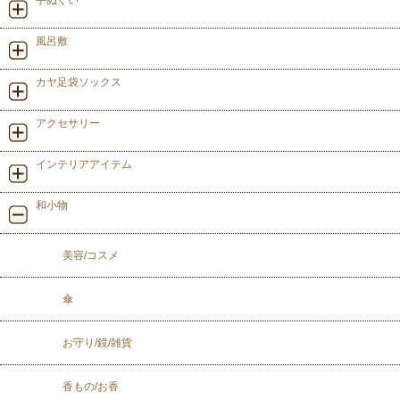
風呂敷
カヤ足袋ソックス
アクセサリー
インテリアアイテム
和小物
美容/コスメ
傘
お守り/鏡/雑貨
香もの/お香