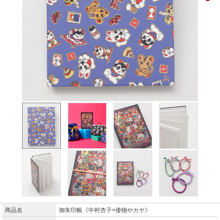
商品名
御朱印帳《中村杏子×倭物やカヤ》