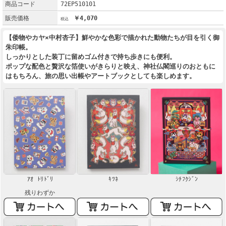
商品コード
72EP510101
販売価格
￥4,070
【倭物やカヤ×中村杏子】鮮やかな色彩で描かれた動物たちが目を引く御
朱印帳。
しっかりとした装丁に留めゴム付きで持ち歩きにも便利。
ポップな配色と贅沢な箔使いがきらりと映え、神社仏閣巡りのおともに
はもちろん、旅の思い出帳やアートブックとしても楽しめます。
ｱｵ ﾄﾘﾄﾞﾘ
ｷﾂﾈ
ｼﾁﾌｸｼﾞﾝ
残りわずか