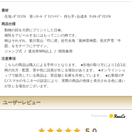
素材
生地:ﾎﾟﾘｴｽﾃﾙ 骨:ｽﾁｰﾙ ｸﾞﾗｽﾌｧｲﾊﾞｰ 持ち手:合成木 ﾀｯｾﾙ:ﾎﾟﾘｴｽﾃﾙ
商品仕様
動物の顔を大胆にプリントした日傘。
個性をアピールするにはもってこいの柄です。
柄はそれぞれ、菊川英山「竹に虎」佐竹永海「風神雷神図」長沢芦雪「牛
図」をモチーフにデザイン。
ジャンプ式 / 遮光率90%以上 / 晴雨兼用
注意事項
こちらの商品は職人による手作りとなります。 ◆生地の取り方により1点1点
柄の出方・配置、形や色に誤差が生じる場合があります。 ◆オンラインショ
ップで販売している商品は、実店舗と在庫を共有しています。 ◆お客様のP
C/スマホのモニターの設定により、実際の商品の色味と表示される色に違い
が生じる場合がございます。
ユーザーレビュー
5.0