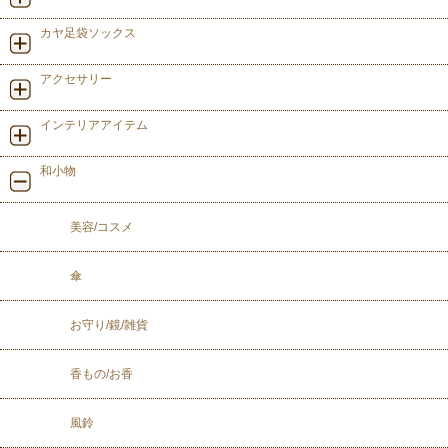
カヤ足袋ソックス
アクセサリー
インテリアアイテム
和小物
美容/コスメ
傘
お守り/鏡/雑貨
香もの/お香
風鈴