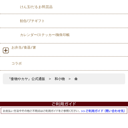
けん玉/だるま/民芸品
飴缶/プチギフト
カレンダー/ステッカー/御朱印帳
お弁当/食器/箸
コラボ
『倭物やカヤ』公式通販
>
和小物
>
傘