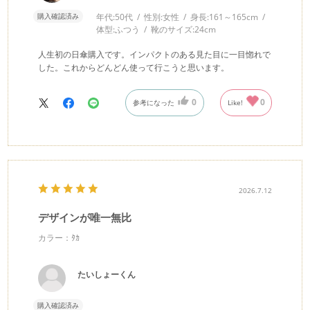
購入確認済み
年代:
50代
性別:
女性
身長:
161～165cm
体型:
ふつう
靴のサイズ:
24cm
人生初の日傘購入です。インパクトのある見た目に一目惚れで
した。これからどんどん使って行こうと思います。
0
0
参考になった
Like!
2026.7.12
デザインが唯一無比
カラー：ﾀｶ
たいしょーくん
購入確認済み