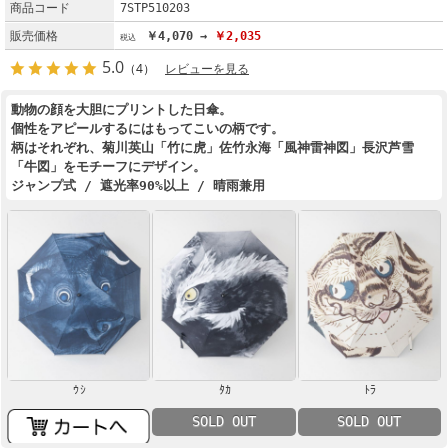
商品コード
7STP510203
販売価格
￥4,070 →
￥2,035
5.0
（4）
レビューを見る
動物の顔を大胆にプリントした日傘。
個性をアピールするにはもってこいの柄です。
柄はそれぞれ、菊川英山「竹に虎」佐竹永海「風神雷神図」長沢芦雪
「牛図」をモチーフにデザイン。
ジャンプ式 / 遮光率90%以上 / 晴雨兼用
ｳｼ
ﾀｶ
ﾄﾗ
SOLD OUT
SOLD OUT