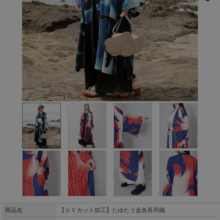
商品名
【ＵＶカット加工】たゆたう金魚長羽織