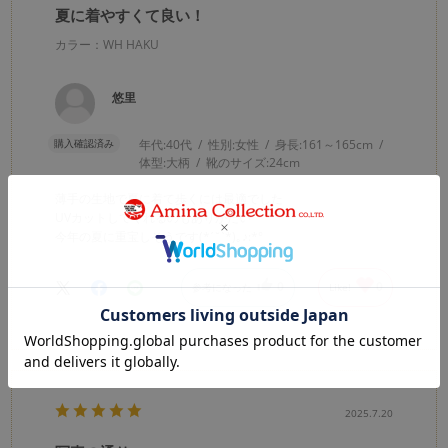
夏に着やすくて良い！
カラー：WH HAKU
悠里
購入確認済み
年代:
40代
性別:
女性
身長:
161～165cm
体型:
大柄
靴のサイズ:
24cm
薄手の生地で夏に着て歩くには最適でした
UVカットしてくれるのもありがたい
今年の夏に重宝しそうです(*ˊ˘ˋ*)｡♪:*°
0
0
参考になった
Like!
2025.7.20