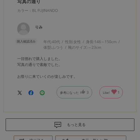
写真の通り
カラー：BL FUJINANDO
りみ
購入確認済み
年代:
40代
性別:
女性
身長:
146～150cm
体型:
ふつう
靴のサイズ:
～23cm
一目惚れで購入しました。
写真の通りで素敵でした。
お祭りに来ていくのが楽しみです。
3
1
参考になった
Like!
もっと見る