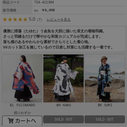
商品コード
7IA-421304
販売価格
￥6,490
5.0
（7）
レビューを見る
優雅に揺蕩（たゆた）う金魚を大胆に描いた長丈の着物羽織。
さっと羽織るだけで華やかな和装カジュアルが完成します。
落ち感のあるやわらかな素材でさらりとした着心地。
UVカット加工を施しているので日差し対策にも活躍する一着です。
BL FUJINANDO
WH HAKU
BK SUMI
残りわずか
SOLD OUT
SOLD OUT