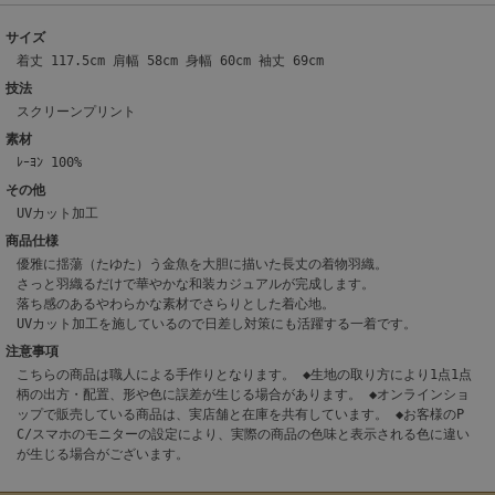
サイズ
着丈 117.5cm 肩幅 58cm 身幅 60cm 袖丈 69cm
技法
スクリーンプリント
素材
ﾚｰﾖﾝ 100%
その他
UVカット加工
商品仕様
優雅に揺蕩（たゆた）う金魚を大胆に描いた長丈の着物羽織。
さっと羽織るだけで華やかな和装カジュアルが完成します。
落ち感のあるやわらかな素材でさらりとした着心地。
UVカット加工を施しているので日差し対策にも活躍する一着です。
注意事項
こちらの商品は職人による手作りとなります。 ◆生地の取り方により1点1点
柄の出方・配置、形や色に誤差が生じる場合があります。 ◆オンラインショ
ップで販売している商品は、実店舗と在庫を共有しています。 ◆お客様のP
C/スマホのモニターの設定により、実際の商品の色味と表示される色に違い
が生じる場合がございます。