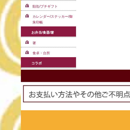
飴缶/プチギフト
カレンダー/ステッカー/御
朱印帳
お弁当/食器/箸
箸
食卓・台所
コラボ