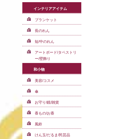
インテリアアイテム
ブランケット
長のれん
短/中のれん
アートボード/タペストリ
ー/壁飾り
和小物
美容/コスメ
傘
お守り/鏡/雑貨
香もの/お香
風鈴
けん玉/だるま/民芸品