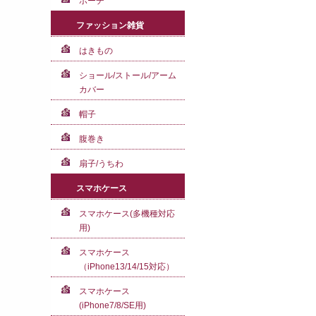
ポーチ
ファッション雑貨
はきもの
ショール/ストール/アーム
カバー
帽子
腹巻き
扇子/うちわ
スマホケース
スマホケース(多機種対応
用)
スマホケース
（iPhone13/14/15対応）
スマホケース
(iPhone7/8/SE用)