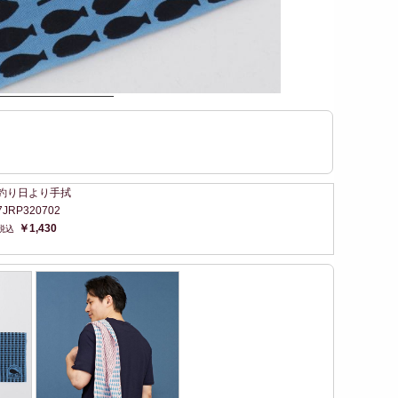
釣り日より手拭
7JRP320702
￥1,430