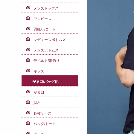
メンズトップス
ワンピース
羽織り/コート
レディースボトムス
メンズボトムス
帯ベルト/帯飾り
キッズ
がま口/バッグ他
がま口
財布
各種ケース
バッグ/トート