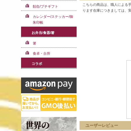
こちらの商品は、職人による手
飴缶/プチギフト
ります在庫につきましては、
カレンダー/ステッカー/御
朱印帳
お弁当/食器/箸
箸
食卓・台所
コラボ
ユーザーレビュー