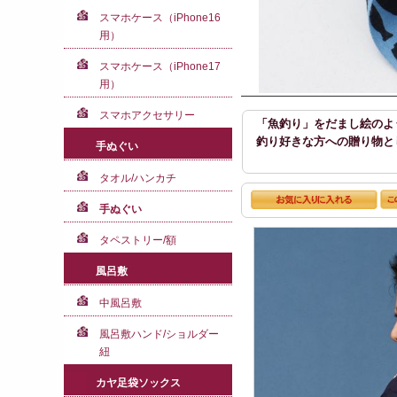
スマホケース（iPhone16
用）
スマホケース（iPhone17
用）
スマホアクセサリー
「魚釣り」をだまし絵のよ
釣り好きな方への贈り物と
手ぬぐい
タオル/ハンカチ
手ぬぐい
タペストリー/額
風呂敷
中風呂敷
風呂敷ハンド/ショルダー
紐
カヤ足袋ソックス