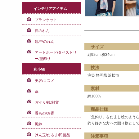
インテリアアイテム
ブランケット
長のれん
短/中のれん
サイズ
アートボード/タペストリ
縦92cm 横34cm
ー/壁飾り
技法
和小物
注染 静岡県 浜松市
美容/コスメ
素材
傘
綿100%
お守り/鏡/雑貨
商品仕様
香もの/お香
「魚釣り」をだまし絵のよう
釣り好きな方への贈り物とし
風鈴
けん玉/だるま/民芸品
注意事項