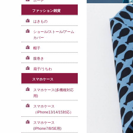
ポーチ
ファッション雑貨
はきもの
ショール/ストール/アーム
カバー
帽子
腹巻き
扇子/うちわ
スマホケース
スマホケース(多機種対応
用)
スマホケース
（iPhone13/14/15対応）
スマホケース
(iPhone7/8/SE用)