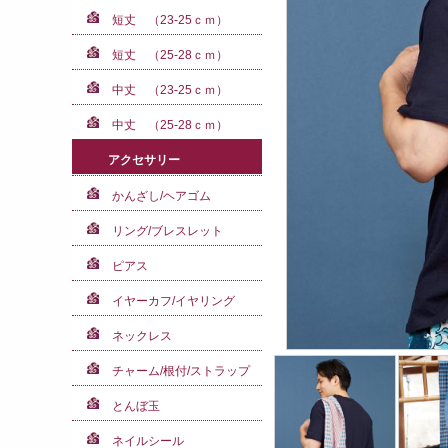
短丈 （23-25ｃｍ）
短丈 （25-28ｃｍ）
中丈 （23-25ｃｍ）
中丈 （25-28ｃｍ）
アクセサリー
かんざし/ヘアゴム
リング/ブレスレット
ピアス
イヤーカフ/イヤリング
ネックレス
チャーム/根付/ストラップ
とんぼ玉
ネイルシール