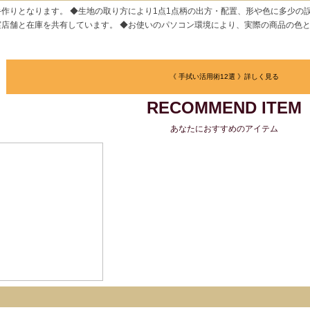
作りとなります。 ◆生地の取り方により1点1点柄の出方・配置、形や色に多少の
実店舗と在庫を共有しています。 ◆お使いのパソコン環境により、実際の商品の色
《 手拭い活用術12選 》詳しく見る
RECOMMEND ITEM
あなたにおすすめのアイテム