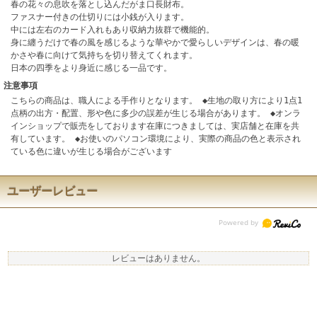
春の花々の息吹を落とし込んだがま口長財布。
ファスナー付きの仕切りには小銭が入ります。
中には左右のカード入れもあり収納力抜群で機能的。
身に纏うだけで春の風を感じるような華やかで愛らしいデザインは、春の暖
かさや春に向けて気持ちを切り替えてくれます。
日本の四季をより身近に感じる一品です。
注意事項
こちらの商品は、職人による手作りとなります。 ◆生地の取り方により1点1
点柄の出方・配置、形や色に多少の誤差が生じる場合があります。 ◆オンラ
インショップで販売をしております在庫につきましては、実店舗と在庫を共
有しています。 ◆お使いのパソコン環境により、実際の商品の色と表示され
ている色に違いが生じる場合がございます
ユーザーレビュー
レビューはありません。