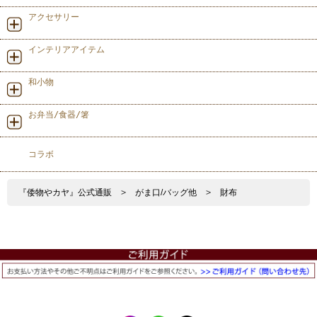
アクセサリー
インテリアアイテム
和小物
お弁当/食器/箸
コラボ
『倭物やカヤ』公式通販
>
がま口/バッグ他
>
財布