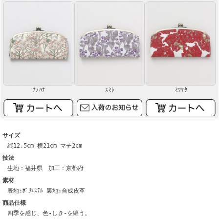
ﾅﾉﾊﾅ
ｽﾐﾚ
ﾐﾂﾏﾀ
サイズ
縦12.5cm 横21cm マチ2cm
技法
生地：福井県 加工：京都府
素材
表地:ﾎﾟﾘｴｽﾃﾙ 裏地:合成皮革
商品仕様
四季を感じ、色-しき-を纏う。