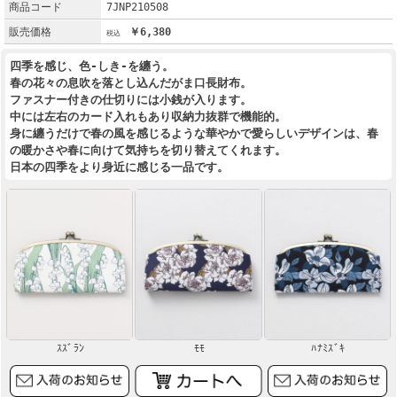
商品コード
7JNP210508
販売価格
￥6,380
四季を感じ、色-しき-を纏う。
春の花々の息吹を落とし込んだがま口長財布。
ファスナー付きの仕切りには小銭が入ります。
中には左右のカード入れもあり収納力抜群で機能的。
身に纏うだけで春の風を感じるような華やかで愛らしいデザインは、春
の暖かさや春に向けて気持ちを切り替えてくれます。
日本の四季をより身近に感じる一品です。
ｽｽﾞﾗﾝ
ﾓﾓ
ﾊﾅﾐｽﾞｷ