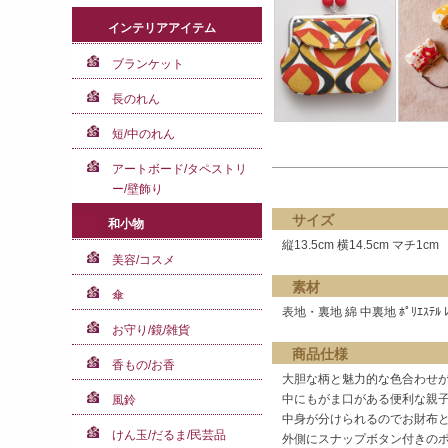
インテリアアイテム
ブランケット
長のれん
短/中のれん
アートボード/タペストリ
ー/壁飾り
サイズ
和小物
縦13.5cm 横14.5cm マチ1cm
美容/コスメ
素材
傘
表地・裏地 綿 中裏地 ﾎﾟﾘｴｽﾃﾙ ﾚ
お守り/鏡/雑貨
商品仕様
香もの/お香
大胆な柄と魅力的な色合わせ
中にもがま口がある便利な親
風鈴
中身が分けられるのでお財布
けん玉/だるま/民芸品
外側にスナップボタン付きの