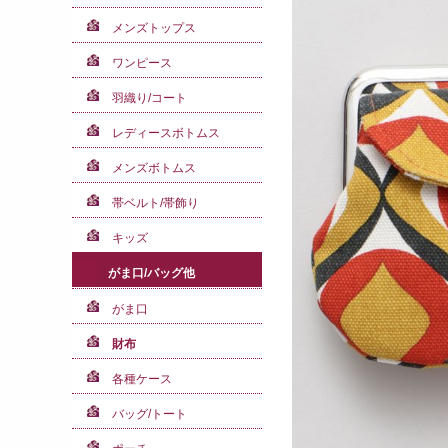
メンズトップス
ワンピース
羽織り/コート
レディースボトムス
メンズボトムス
帯ベルト/帯飾り
キッズ
がま口/バッグ他
がま口
財布
各種ケース
バッグ/トート