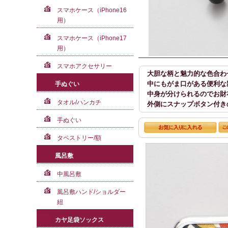
スマホケース（iPhone16
用）
スマホケース（iPhone17
用）
スマホアクセサリー
大胆な柄と魅力的な色合わ
中にもがま口がある便利な
手ぬぐい
中身が分けられるのでお財
タオル/ハンカチ
外側にスナップボタン付き
手ぬぐい
タペストリー/額
風呂敷
中風呂敷
風呂敷ハンド/ショルダー
紐
カヤ足袋ソックス