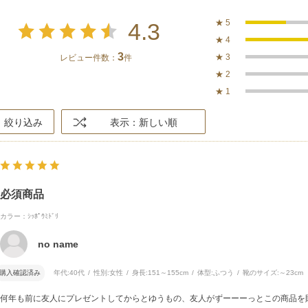
★
5
4.3
★
4
3
★
3
レビュー件数：
件
★
2
★
1
絞り込み
表示：新しい順
必須商品
カラー：ｼｯﾎﾟｳﾐﾄﾞﾘ
no name
購入確認済み
年代:
40代
性別:
女性
身長:
151～155cm
体型:
ふつう
靴のサイズ:
～23cm
何年も前に友人にプレゼントしてからとゆうもの、友人がずーーーっとこの商品を