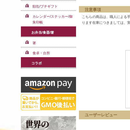
飴缶/プチギフト
注意事項
カレンダー/ステッカー/御
こちらの商品は、職人による手
朱印帳
ります在庫につきましては、
お弁当/食器/箸
箸
食卓・台所
コラボ
ユーザーレビュー