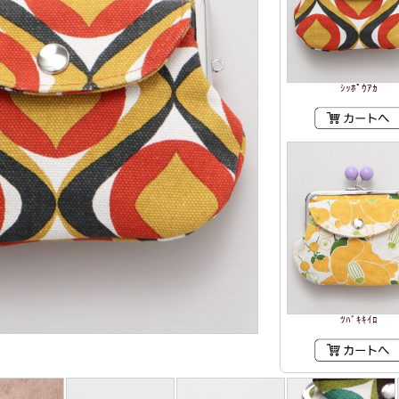
ｼｯﾎﾟｳｱｶ
ﾂﾊﾞｷｷｲﾛ