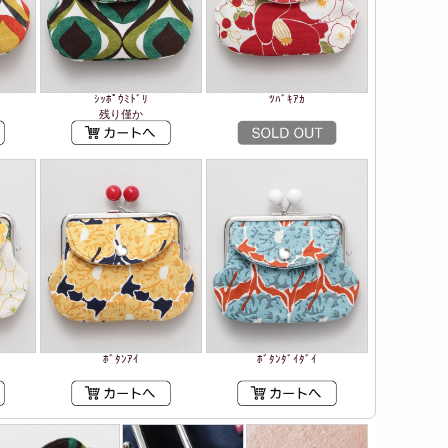
ｼｯﾎﾟｳﾐﾄﾞﾘ
ﾂﾊﾞｷｱｶ
残り僅か
ﾎﾞﾀﾝｱｲ
ﾎﾞﾀﾝﾀﾞｲﾀﾞｲ