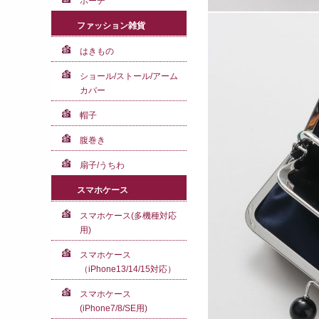
ポーチ
ファッション雑貨
はきもの
ショール/ストール/アーム
カバー
帽子
腹巻き
扇子/うちわ
スマホケース
スマホケース(多機種対応
用)
スマホケース
（iPhone13/14/15対応）
スマホケース
(iPhone7/8/SE用)