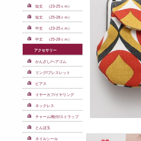
短丈 （23-25ｃｍ）
短丈 （25-28ｃｍ）
中丈 （23-25ｃｍ）
中丈 （25-28ｃｍ）
アクセサリー
かんざし/ヘアゴム
リング/ブレスレット
ピアス
イヤーカフ/イヤリング
ネックレス
チャーム/根付/ストラップ
とんぼ玉
ネイルシール