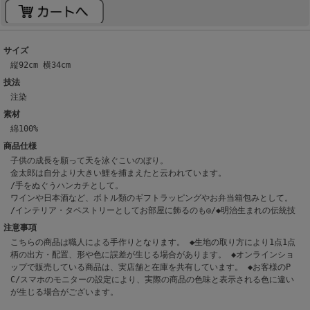
サイズ
縦92cm 横34cm
技法
注染
素材
綿100%
商品仕様
子供の成長を願って天を泳ぐこいのぼり。
金太郎は自分より大きい鯉を捕まえたと云われています。
/手をぬぐうハンカチとして。
ワインや日本酒など、ボトル類のギフトラッピングやお弁当箱包みとして。
/インテリア・タペストリーとしてお部屋に飾るのも◎/◆明治生まれの伝統技
注意事項
こちらの商品は職人による手作りとなります。 ◆生地の取り方により1点1点
柄の出方・配置、形や色に誤差が生じる場合があります。 ◆オンラインショ
ップで販売している商品は、実店舗と在庫を共有しています。 ◆お客様のP
C/スマホのモニターの設定により、実際の商品の色味と表示される色に違い
が生じる場合がございます。