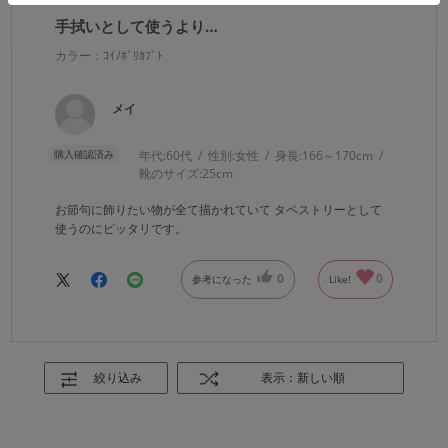
手拭いとして使うより…
カラー：ｺｲﾉﾎﾞﾘｶﾌﾞﾄ
メイ
購入確認済み
年代:
60代
性別:
女性
身長:
166～170cm
靴のサイズ:
25cm
お節句に飾りたい物が全て描かれていて タペストリーとして
使うのにピッタリです。
0
0
参考になった
Like!
絞り込み
表示：新しい順