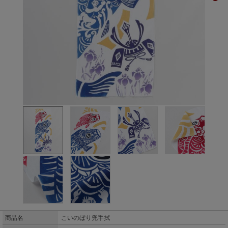
商品名
こいのぼり兜手拭