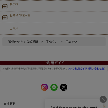
和小物
お弁当/食器/箸
コラボ
『倭物やカヤ』公式通販
>
手ぬぐい
>
手ぬぐい
会社概要
公式サイト