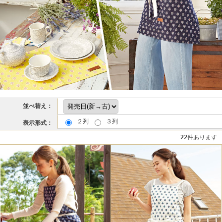
並べ替え：
２列
３列
表示形式：
22
件あります