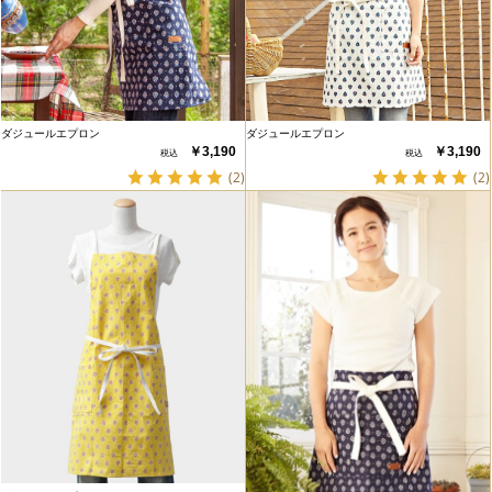
ダジュールエプロン
ダジュールエプロン
￥3,190
￥3,190
(2)
(2)