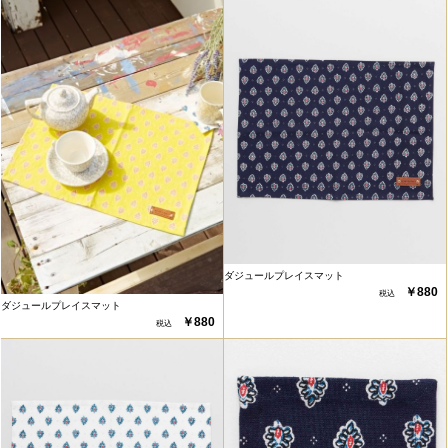
ダジュールプレイスマット
￥880
ダジュールプレイスマット
￥880