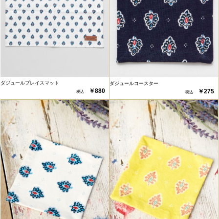
ダジュールプレイスマット
ダジュールコースター
￥880
￥275