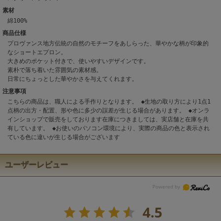
素材
綿100%
商品仕様
プロヴァンス地方伝統の自然のモチーフをあしらった、華やかな柄が印象的
なショートエプロン。
大きめのポケット付きで、使いやすいデザインです。
素朴で落ち着いた雰囲気の素材感。
日常にちょっとした華やかさを与えてくれます。
注意事項
こちらの商品は、職人による手作りとなります。 ◆生地の取り方により1点1
点柄の出方・配置、形や色に多少の誤差が生じる場合があります。 ◆オンラ
インショップで販売をしております在庫につきましては、実店舗と在庫を共
有しています。 ◆お使いのパソコン環境により、実際の商品の色と表示され
ている色に違いが生じる場合がございます
ユーザーレビュー
4.5