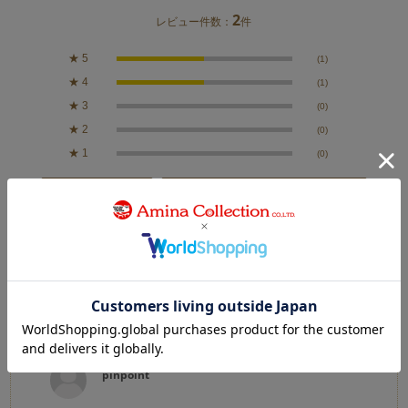
2
レビュー件数：
件
★
5
(1)
★
4
(1)
★
3
(0)
★
2
(0)
★
1
(0)
絞り込み
表示：新しい順
2026.2.8
丁寧な梱包といい商品
カラー：YELLOW
pinpoint