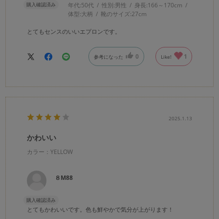
購入確認済み
年代:
50代
性別:
男性
身長:
166～170cm
体型:
大柄
靴のサイズ:
27cm
とてもセンスのいいエプロンです。
0
1
参考になった
Like!
2025.1.13
かわいい
カラー：YELLOW
８M88
購入確認済み
とてもかわいいです。色も鮮やかで気分が上がります！