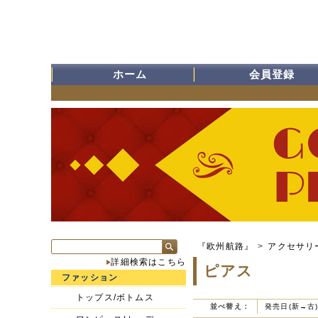
ホーム
会員登録
『欧州航路』
>
アクセサリ
詳細検索はこちら
ピアス
ファッション
トップス/ボトムス
並べ替え：
発売日(新→古