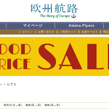
マイページ
Amina Flyers
ログイン
お問い合わせ
ご利用ガイド
会員サービス
商品
ー
>
ピアス
)
発売日(古→新)
価格(安→高)
価格(高→安)