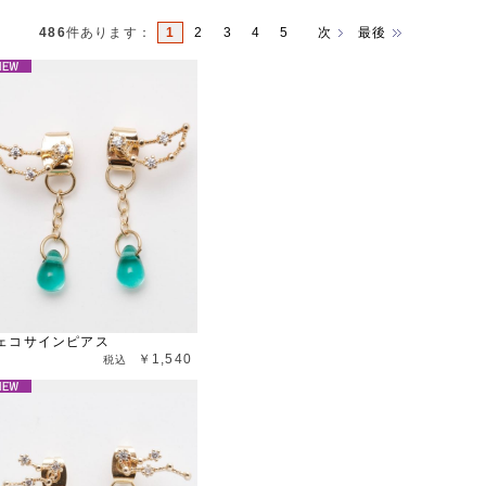
486
件あります
：
1
2
3
4
5
次
最後
ェコサインピアス
￥1,540