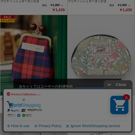
ブリティッシュタータンがま
ブリティッシュタータンがま
￥2,860 →
￥2,860 →
￥1,430
￥1,430
当サイトではユーザーの利便性向
上やサイト改善のためにCookieを
承諾する
使用しています。
ブリティッシュタータンがま
【オーガニックコットン】ニー…
￥2,860 →
￥1,760
￥1,430