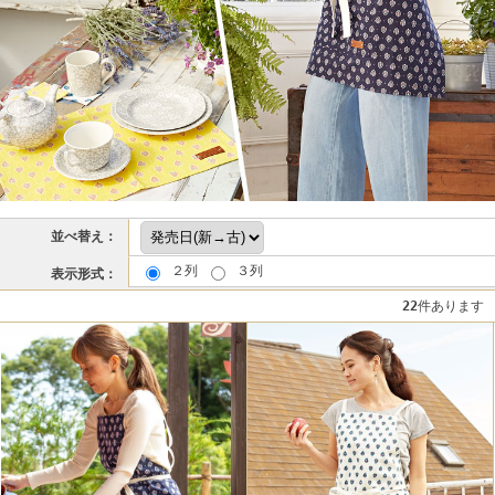
並べ替え：
２列
３列
表示形式：
22
件あります