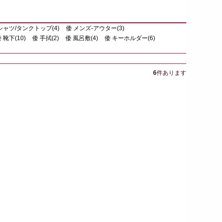
シャツ/タンクトップ(4)
倭 メンズ-アウター(3)
 靴下(10)
倭 手拭(2)
倭 風呂敷(4)
倭 キーホルダー(6)
6
件あります