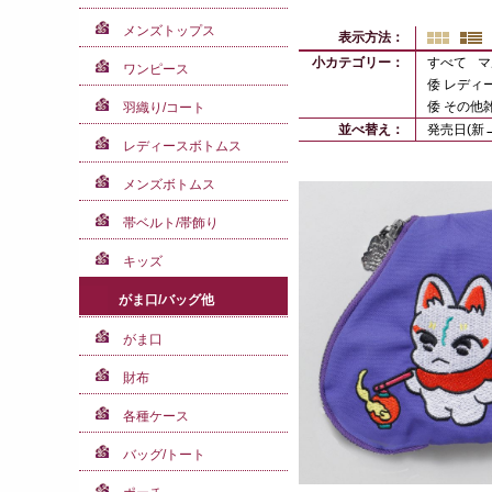
メンズトップス
表示方法：
小カテゴリー：
すべて
マ
ワンピース
倭 レディー
倭 その他
羽織り/コート
並べ替え：
発売日(新
レディースボトムス
メンズボトムス
帯ベルト/帯飾り
キッズ
がま口/バッグ他
がま口
財布
各種ケース
バッグ/トート