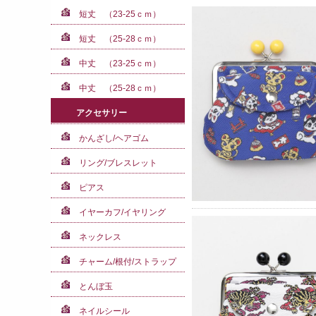
短丈 （23-25ｃｍ）
短丈 （25-28ｃｍ）
中丈 （23-25ｃｍ）
中丈 （25-28ｃｍ）
アクセサリー
かんざし/ヘアゴム
リング/ブレスレット
ピアス
イヤーカフ/イヤリング
ネックレス
チャーム/根付/ストラップ
とんぼ玉
ネイルシール