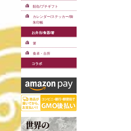
飴缶/プチギフト
カレンダー/ステッカー/御
朱印帳
お弁当/食器/箸
箸
食卓・台所
コラボ