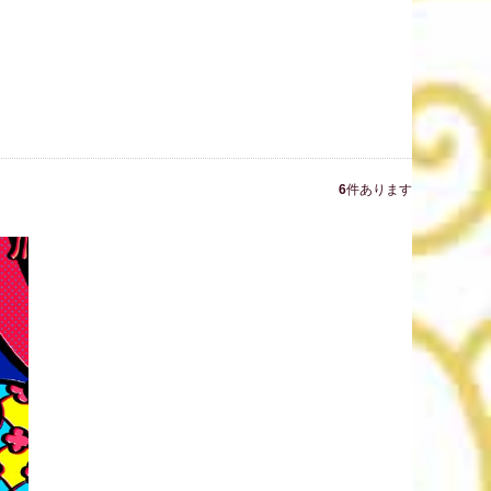
6
件あります