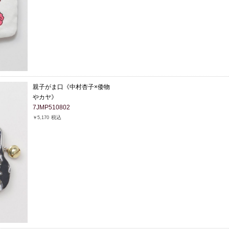
親子がま口《中村杏子×倭物
やカヤ》
7JMP510802
税込
￥5,170