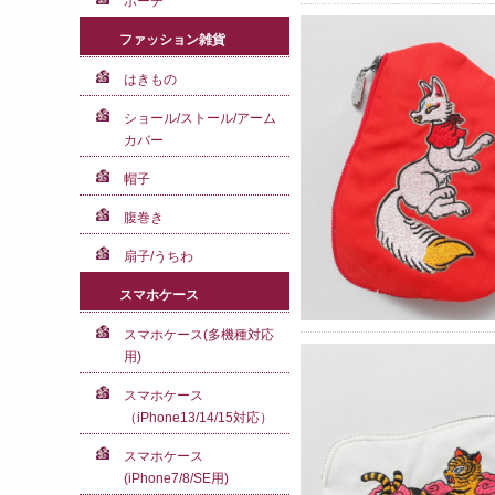
ポーチ
ファッション雑貨
はきもの
ショール/ストール/アーム
カバー
帽子
腹巻き
扇子/うちわ
スマホケース
スマホケース(多機種対応
用)
スマホケース
（iPhone13/14/15対応）
スマホケース
(iPhone7/8/SE用)