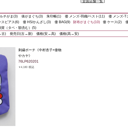
[ 全国店舗一覧 ]
ルチがま(3)
俵がまぐち(3)
朱印帳(1)
倭 メンズ-羽織/ベスト(11)
倭 メンズ-T
スピアス(6)
倭 HS/かんざし(3)
倭 BAG(9)
財布がまぐち(10)
倭 ケース(2)
倭
雑貨（タペ・額含む）(5)
→古)
発売日(古→新)
価格(安→高)
価格(高→安)
刺繍ポーチ《中村杏子×倭物
やカヤ》
76LP620201
税込
￥4,180