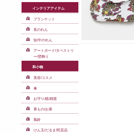
インテリアアイテム
ブランケット
長のれん
短/中のれん
アートボード/タペストリ
ー/壁飾り
和小物
美容/コスメ
傘
お守り/鏡/雑貨
香もの/お香
風鈴
けん玉/だるま/民芸品