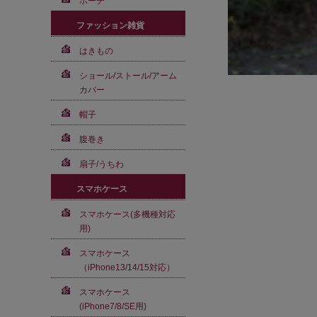
ポーチ
ファッション雑貨
はきもの
ショール/ストール/アーム
カバー
帽子
腹巻き
扇子/うちわ
スマホケース
スマホケース(多機種対応
用)
スマホケース
（iPhone13/14/15対応）
スマホケース
(iPhone7/8/SE用)