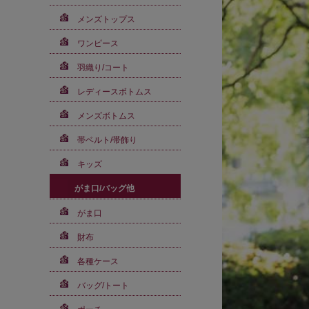
メンズトップス
ワンピース
羽織り/コート
レディースボトムス
メンズボトムス
帯ベルト/帯飾り
キッズ
がま口/バッグ他
がま口
財布
各種ケース
バッグ/トート