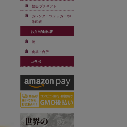
飴缶/プチギフト
カレンダー/ステッカー/御
朱印帳
お弁当/食器/箸
箸
食卓・台所
コラボ