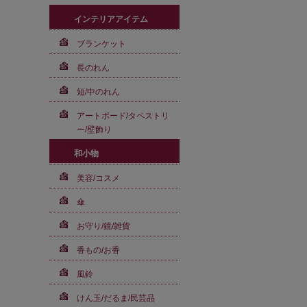
インテリアアイテム
ブランケット
長のれん
短/中のれん
アートボード/タペストリ
ー/壁飾り
和小物
美容/コスメ
傘
お守り/鏡/雑貨
香もの/お香
風鈴
けん玉/だるま/民芸品