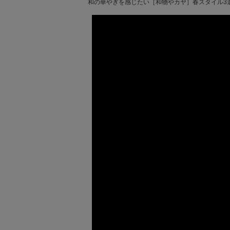
和の華やぎを感じたい［和物やカヤ］春スタイル3