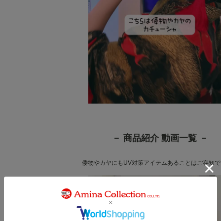
－ 商品紹介 動画一覧 －
倭物やカヤにもUV対策アイテムあることはご存知で